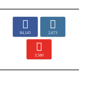
84,145
2,673
3,580