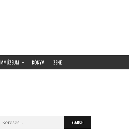
ILMMÚZEUM
KÖNYV
ZENE
Search
for: