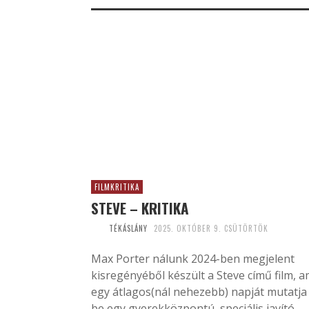
FILMKRITIKA
STEVE – KRITIKA
TÉKÁSLÁNY
2025. OKTÓBER 9. CSÜTÖRTÖK
Max Porter nálunk 2024-ben megjelent
kisregényéből készült a Steve című film, a
egy átlagos(nál nehezebb) napját mutatja
be egy gyerekközpontú, speciális javító-