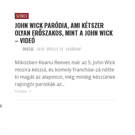
SZÍNES
JOHN WICK PARÓDIA, AMI KÉTSZER
OLYAN ERŐSZAKOS, MINT A JOHN WICK
– VIDEÓ
CHEESE
2026. ÁPRILIS 19. VASÁRNAP
Miközben Keanu Reeves már az 5. John Wick
mozira készül, és komoly franchise-zá nőtte
ki magát az alapmozi, még mindig készülnek
rajongói paródiák az...
Tovább
nk