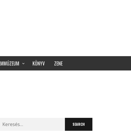
ILMMÚZEUM
KÖNYV
ZENE
Search
for: