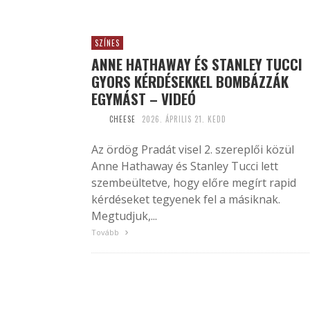
SZÍNES
ANNE HATHAWAY ÉS STANLEY TUCCI
GYORS KÉRDÉSEKKEL BOMBÁZZÁK
EGYMÁST – VIDEÓ
CHEESE
2026. ÁPRILIS 21. KEDD
Az ördög Pradát visel 2. szereplői közül
Anne Hathaway és Stanley Tucci lett
szembeültetve, hogy előre megírt rapid
kérdéseket tegyenek fel a másiknak.
Megtudjuk,...
Tovább