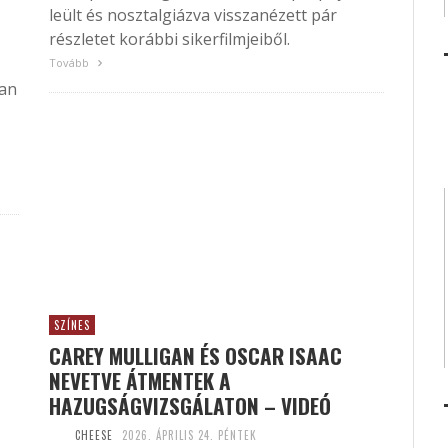
leült és nosztalgiázva visszanézett pár
részletet korábbi sikerfilmjeiből.
Tovább
han
SZÍNES
CAREY MULLIGAN ÉS OSCAR ISAAC
NEVETVE ÁTMENTEK A
HAZUGSÁGVIZSGÁLATON – VIDEÓ
CHEESE
2026. ÁPRILIS 24. PÉNTEK