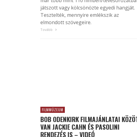
már több mint 110 filmben/tévésorozatba
játszott vagy kölcsönözte egyedi hangját.
Tesztelték, mennyire emlékszik az
elmondott szövegeire.
Tovább
FILMMÚZEUM
BOB ODENKIRK FILMAJÁNLATAI KÖZÖ
VAN JACKIE CAHN ÉS PASOLINI
RENDEZÉS IS – VIDEÓ