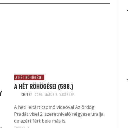
A HÉT RÖHÖGÉSEI
A HÉT RÖHÖGÉSEI (598.)
Y
CHEESE
2026. MÁJUS 3. VASÁRNAP
A heti leltárt csomó videóval Az ördög
Pradát visel 2. szeretnivaló négyese uralja,
de azért fért bele más is.
Tovább