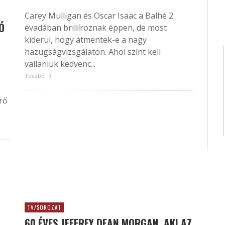
Carey Mulligan és Oscar Isaac a Balhé 2.
Ó
évadában brillíroznak éppen, de most
kiderül, hogy átmentek-e a nagy
hazugságvizsgálaton. Ahol színt kell
vallaniuk kedvenc...
Tovább
rő
TV/SOROZAT
60 ÉVES JEFFREY DEAN MORGAN, AKI AZ