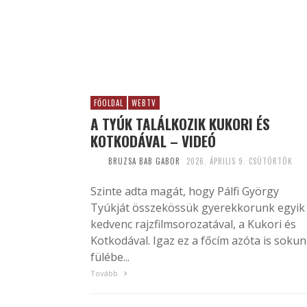
FŐOLDAL
WEBTV
A TYÚK TALÁLKOZIK KUKORI ÉS
KOTKODÁVAL – VIDEÓ
BRUZSA BAB GABOR
2026. ÁPRILIS 9. CSÜTÖRTÖK
Szinte adta magát, hogy Pálfi György
Tyúkját összekössük gyerekkorunk egyik
kedvenc rajzfilmsorozatával, a Kukori és
Kotkodával. Igaz ez a főcím azóta is soku
fülébe...
Tovább