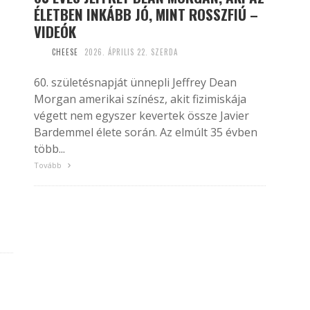
ÉLETBEN INKÁBB JÓ, MINT ROSSZFIÚ –
VIDEÓK
CHEESE
2026. ÁPRILIS 22. SZERDA
60. születésnapját ünnepli Jeffrey Dean
Morgan amerikai színész, akit fizimiskája
végett nem egyszer kevertek össze Javier
Bardemmel élete során. Az elmúlt 35 évben
több...
Tovább