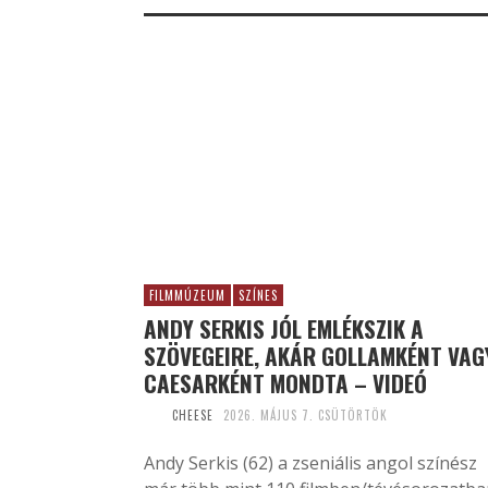
FILMMÚZEUM
SZÍNES
ANDY SERKIS JÓL EMLÉKSZIK A
SZÖVEGEIRE, AKÁR GOLLAMKÉNT VAG
CAESARKÉNT MONDTA – VIDEÓ
CHEESE
2026. MÁJUS 7. CSÜTÖRTÖK
Andy Serkis (62) a zseniális angol színész