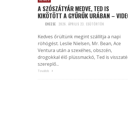
A SZÓSZÁTYÁR MEDVE, TED IS
KIKÖTÖTT A GYŰRŰK URÁBAN – VIDE
CHEESE
2026. ÁPRILIS 23. CSÜTÖRTÖK
Kedves őrültünk megint szállítja a napi
röhögést. Leslie Nielsen, Mr. Bean, Ace
Ventura után a szexéhes, obszcén,
drogokkal élő plüssmackó, Ted is visszaté
szereplő...
Tovább