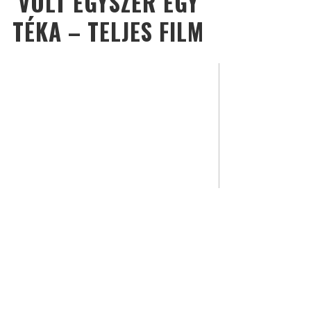
VOLT EGYSZER EGY
TÉKA – TELJES FILM