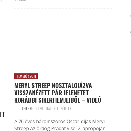
n
FILMMÚZEUM
MERYL STREEP NOSZTALGIÁZVA
VISSZANÉZETT PÁR JELENETET
KORÁBBI SIKERFILMJEIBŐL – VIDEÓ
CHEESE
2026. MÁJUS 1. PÉNTEK
TT
A 76 éves háromszoros Oscar-díjas Meryl
Streep Az ördög Pradát visel 2. apropóján