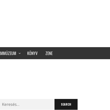
ILMMÚZEUM
KÖNYV
ZENE
Search
for: