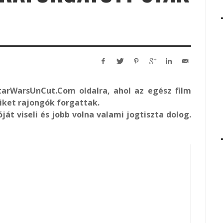
StarWarsUnCut.Com oldalra, ahol az egész film
miket rajongók forgattak.
át viseli és jobb volna valami jogtiszta dolog.