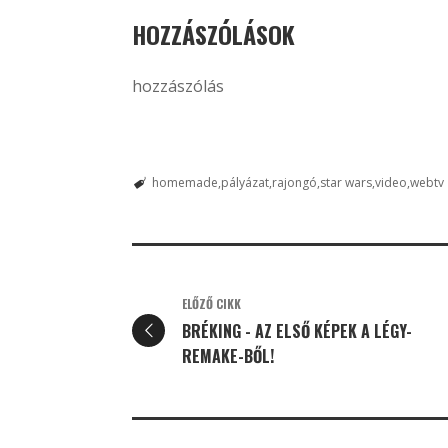
HOZZÁSZÓLÁSOK
hozzászólás
homemade
pályázat
rajongó
star wars
video
webtv
ELŐZŐ CIKK
BRÉKING - AZ ELSŐ KÉPEK A LÉGY-
REMAKE-BŐL!