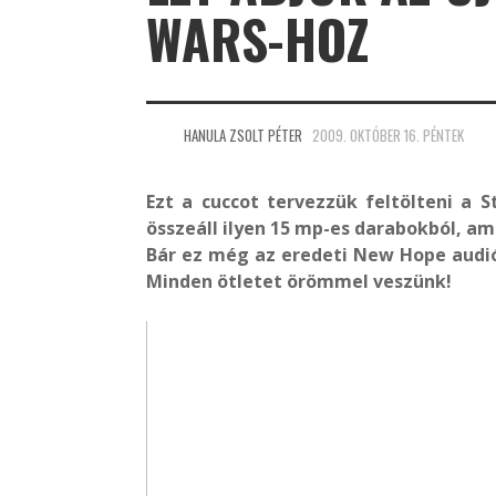
WARS-HOZ
HANULA ZSOLT PÉTER
2009. OKTÓBER 16. PÉNTEK
Ezt a cuccot tervezzük feltölteni a 
összeáll ilyen 15 mp-es darabokból, a
Bár ez még az eredeti New Hope audiój
Minden ötletet örömmel veszünk!