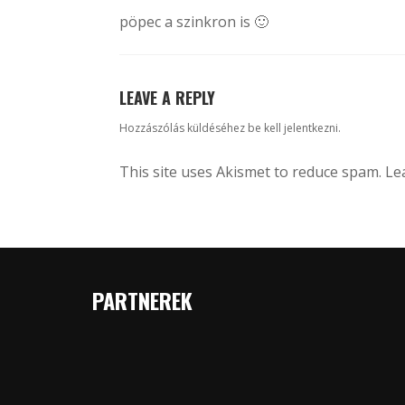
pöpec a szinkron is 🙂
LEAVE A REPLY
Hozzászólás küldéséhez
be kell jelentkezni
.
This site uses Akismet to reduce spam.
Le
PARTNEREK