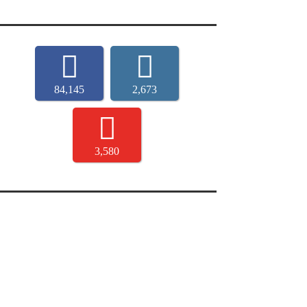
84,145
2,673
3,580