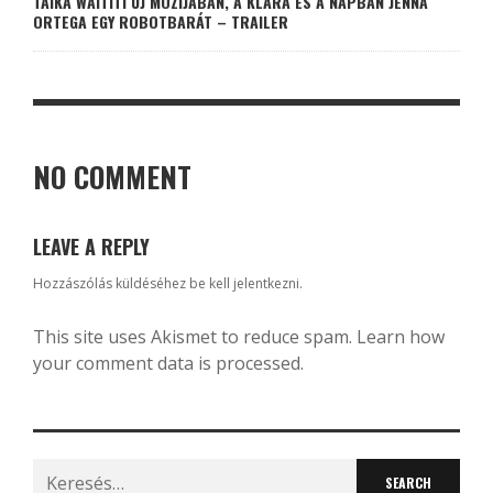
TAIKA WAITITI ÚJ MOZIJÁBAN, A KLARA ÉS A NAPBAN JENNA
ORTEGA EGY ROBOTBARÁT – TRAILER
NO COMMENT
LEAVE A REPLY
Hozzászólás küldéséhez
be kell jelentkezni
.
This site uses Akismet to reduce spam.
Learn how
your comment data is processed.
Search