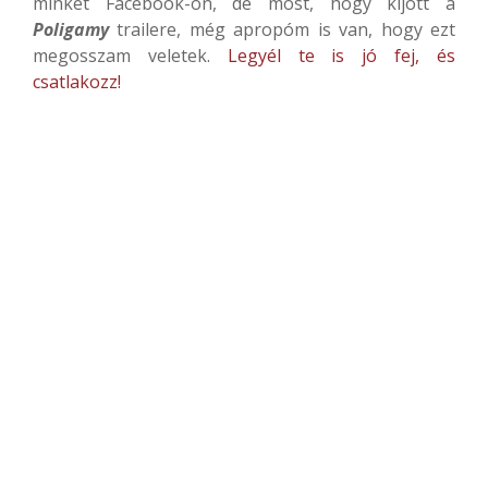
minket Facebook-on, de most, hogy kijött a
Poligamy
trailere, még apropóm is van, hogy ezt
megosszam veletek.
Legyél te is jó fej, és
csatlakozz!