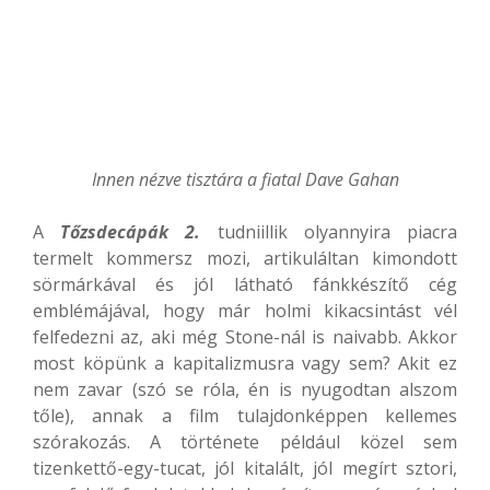
Innen nézve tisztára a fiatal Dave Gahan
A
Tőzsdecápák 2.
tudniillik olyannyira piacra
termelt kommersz mozi, artikuláltan kimondott
sörmárkával és jól látható fánkkészítő cég
emblémájával, hogy már holmi kikacsintást vél
felfedezni az, aki még Stone-nál is naivabb. Akkor
most köpünk a kapitalizmusra vagy sem? Akit ez
nem zavar (szó se róla, én is nyugodtan alszom
tőle), annak a film tulajdonképpen kellemes
szórakozás. A története például közel sem
tizenkettő-egy-tucat, jól kitalált, jól megírt sztori,