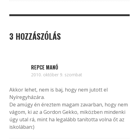
3 HOZZÁSZÓLÁS
REPCE MANÓ
2010. október 9. szombat
Akkor lehet, nem is baj, hogy nem jutott el
Nyíregyházára.
De amúgy én éreztem magam zavarban, hogy nem
vágom, ki az a Gordon Gekko, miközben mindenki
úgy utal rá, mint ha legalább tanította volna őt az
iskolában:)