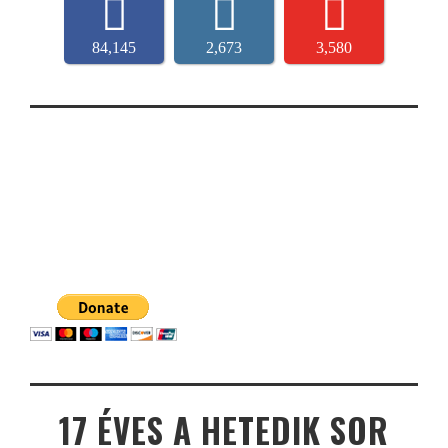
84,145
2,673
3,580
17 ÉVES A HETEDIK SOR