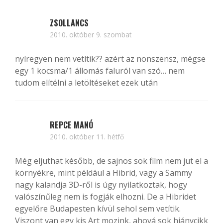
ZSOLLANCS
2010. október 9. szombat
nyíregyen nem vetítik?? azért az nonszensz, mégse
egy 1 kocsma/1 állomás faluról van szó… nem
tudom elítélni a letöltéseket ezek után
REPCE MANÓ
2010. október 11. hétfő
Még eljuthat később, de sajnos sok film nem jut el a
környékre, mint például a Hibrid, vagy a Sammy
nagy kalandja 3D-ről is úgy nyilatkoztak, hogy
valószínűleg nem is fogják elhozni. De a Hibridet
egyelőre Budapesten kívül sehol sem vetítik.
Viszont van egy kis Art mozink, ahová sok hiánycikk