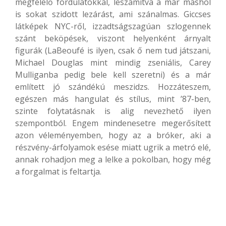
megfelelő fordulatokkal, leszámítva a már máshol
is sokat szidott lezárást, ami szánalmas. Giccses
látképek NYC-ről, izzadtságszagúan szlogennek
szánt beköpések, viszont helyenként árnyalt
figurák (LaBeoufé is ilyen, csak ő nem tud játszani,
Michael Douglas mint mindig zseniális, Carey
Mulliganba pedig bele kell szeretni) és a már
említett jó szándékú meszidzs. Hozzáteszem,
egészen más hangulat és stílus, mint ’87-ben,
szinte folytatásnak is alig nevezhető ilyen
szempontból. Engem mindenesetre megerősített
azon véleményemben, hogy az a bróker, aki a
részvény-árfolyamok esése miatt ugrik a metró elé,
annak rohadjon meg a lelke a pokolban, hogy még
a forgalmat is feltartja.