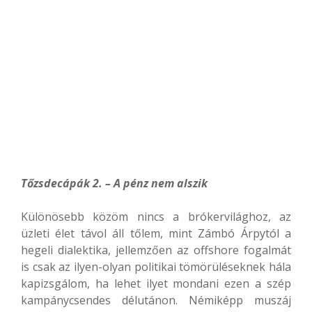
Tőzsdecápák 2. – A pénz nem alszik
Különösebb közöm nincs a brókervilághoz, az
üzleti élet távol áll tőlem, mint Zámbó Árpytól a
hegeli dialektika, jellemzően az offshore fogalmát
is csak az ilyen-olyan politikai tömörüléseknek hála
kapizsgálom, ha lehet ilyet mondani ezen a szép
kampánycsendes délutánon. Némiképp muszáj