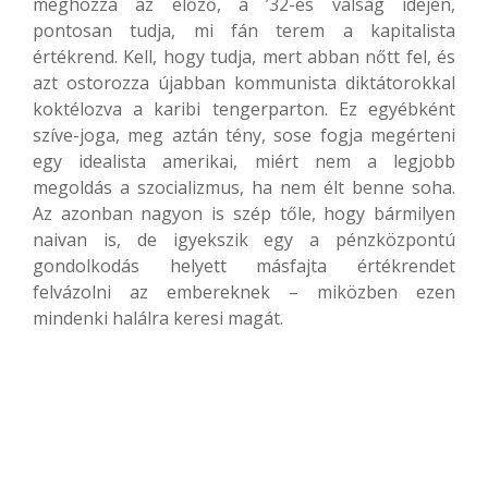
méghozzá az előző, a ’32-es válság idején,
pontosan tudja, mi fán terem a kapitalista
értékrend. Kell, hogy tudja, mert abban nőtt fel, és
azt ostorozza újabban kommunista diktátorokkal
koktélozva a karibi tengerparton. Ez egyébként
szíve-joga, meg aztán tény, sose fogja megérteni
egy idealista amerikai, miért nem a legjobb
megoldás a szocializmus, ha nem élt benne soha.
Az azonban nagyon is szép tőle, hogy bármilyen
naivan is, de igyekszik egy a pénzközpontú
gondolkodás helyett másfajta értékrendet
felvázolni az embereknek – miközben ezen
mindenki halálra keresi magát.