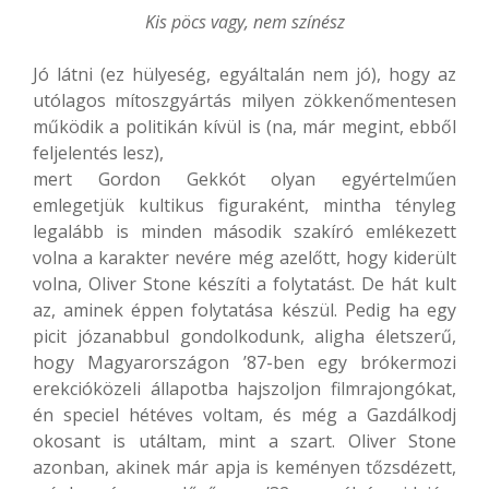
Kis pöcs vagy, nem színész
Jó látni (ez hülyeség, egyáltalán nem jó), hogy az
utólagos mítoszgyártás milyen zökkenőmentesen
működik a politikán kívül is (na, már megint, ebből
feljelentés lesz),
mert Gordon Gekkót olyan egyértelműen
emlegetjük kultikus figuraként, mintha tényleg
legalább is minden második szakíró emlékezett
volna a karakter nevére még azelőtt, hogy kiderült
volna, Oliver Stone készíti a folytatást. De hát kult
az, aminek éppen folytatása készül. Pedig ha egy
picit józanabbul gondolkodunk, aligha életszerű,
hogy Magyarországon ’87-ben egy brókermozi
erekcióközeli állapotba hajszoljon filmrajongókat,
én speciel hétéves voltam, és még a Gazdálkodj
okosant is utáltam, mint a szart. Oliver Stone
azonban, akinek már apja is keményen tőzsdézett,