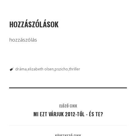
HOZZÁSZÓLÁSOK
hozzászólás
dráma
elizabeth olsen
pszicho
thriller
ELŐZŐ CIKK
MI EZT VÁRJUK 2012-TŐL - ÉS TE?
KÖVETKEZŐ CIKK