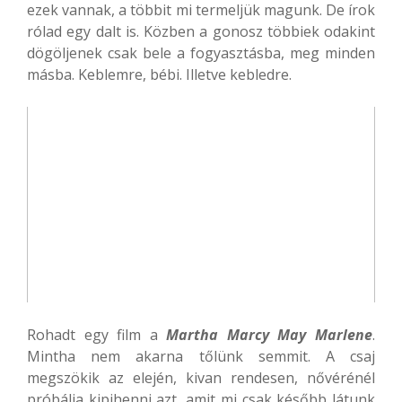
ezek vannak, a többit mi termeljük magunk. De írok
rólad egy dalt is. Közben a gonosz többiek odakint
dögöljenek csak bele a fogyasztásba, meg minden
másba. Keblemre, bébi. Illetve kebledre.
Rohadt egy film a
Martha Marcy May Marlene
.
Mintha nem akarna tőlünk semmit. A csaj
megszökik az elején, kivan rendesen, nővérénél
próbálja kipihenni azt, amit mi csak később látunk