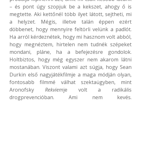
– és pont úgy szopjuk be a kekszet, ahogy ő is
megtette. Aki kettőnél több ilyet látott, sejtheti, mi
a helyzet. Mégis, illetve talán éppen ezért
döbbenet, hogy mennyire feltörli velünk a padlót.
Ha arról kérdeznétek, hogy mi hasznom volt abból,
hogy megnéztem, hirtelen nem tudnék szépeket
mondani, pláne, ha a befejezésre gondolok.
Holtbiztos, hogy még egyszer nem akarom látni
mostanában. Viszont valami azt súgja, hogy Sean
Durkin első nagyjátékfilmje a maga módján olyan,
fontosabb filmmé válhat szektaügyben, mint
Aronofsky
Rekviem
je volt a radikális
drogprevencióban. Ami nem kevés.