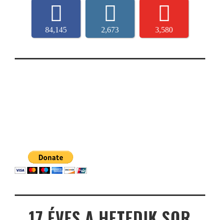
84,145
2,673
3,580
17 ÉVES A HETEDIK SOR