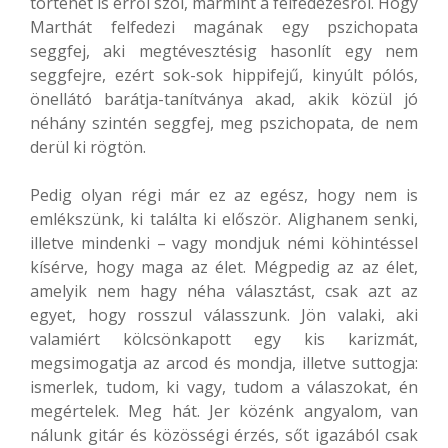
történet is erről szól, mármint a felfedezésről. Hogy
Marthát felfedezi magának egy pszichopata
seggfej, aki megtévesztésig hasonlít egy nem
seggfejre, ezért sok-sok hippifejű, kinyúlt pólós,
önellátó barátja-tanítványa akad, akik közül jó
néhány szintén seggfej, meg pszichopata, de nem
derül ki rögtön.
Pedig olyan régi már ez az egész, hogy nem is
emlékszünk, ki találta ki először. Alighanem senki,
illetve mindenki – vagy mondjuk némi köhintéssel
kísérve, hogy maga az élet. Mégpedig az az élet,
amelyik nem hagy néha választást, csak azt az
egyet, hogy rosszul válasszunk. Jön valaki, aki
valamiért kölcsönkapott egy kis karizmát,
megsimogatja az arcod és mondja, illetve suttogja:
ismerlek, tudom, ki vagy, tudom a válaszokat, én
megértelek. Meg hát. Jer közénk angyalom, van
nálunk gitár és közösségi érzés, sőt igazából csak