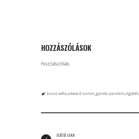
HOZZÁSZÓLÁSOK
hozzászólás
bruce willis
edward norton
gyerek
szerelem
vígjáték
ELŐZŐ CIKK