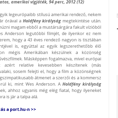
atos, amerikai vígjáték, 94 perc, 2012 (12)
yik legeurópaibb stílusú amerikai rendező, nekem
pár órával a
Holdfény királyság
megtekintése után.
húzni magam ebből a mustársárgára fakult vízióból
s Anderson legutóbbi filmjét, de ilyenkor ez nem
rem, hogy a 43 éves rendező nagyon is tisztában
tjével is, egyúttal az egyik legszerethetőbb élő
don mégis Amerikában készülnek a közönség
űvészfilmek. Másképpen fogalmazva, mivel európai
 azért relatíve kevesebben készítenek (más
laki, sosem felejti el, hogy a film a közönségnek
 legszimpatikusabb átmenet a szerzői és a kommersz
erül ki, mint Wes Anderson. A
Holdfény királyság
, ahhoz ugyanis még elég fiatal, hogy ilyeneket
 is jár a talpa alá.
tás a port.hu-n >>