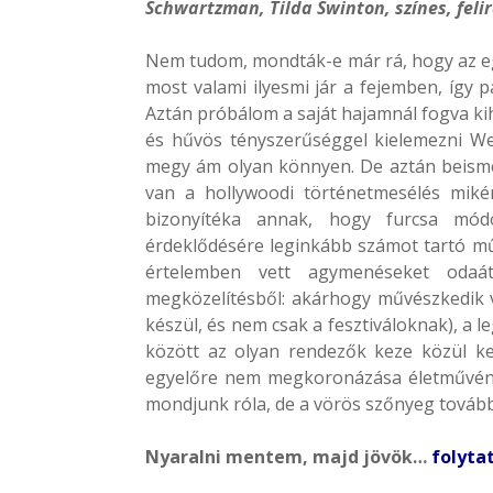
Schwartzman, Tilda Swinton, színes, felir
Nem tudom, mondták-e már rá, hogy az eg
most valami ilyesmi jár a fejemben, így 
Aztán próbálom a saját hajamnál fogva ki
és hűvös tényszerűséggel kielemezni We
megy ám olyan könnyen. De aztán beisme
van a hollywoodi történetmesélés mikén
bizonyítéka annak, hogy furcsa mó
érdeklődésére leginkább számot tartó m
értelemben vett agymenéseket odaát
megközelítésből: akárhogy művészkedik va
készül, és nem csak a fesztiváloknak), a
között az olyan rendezők keze közül k
egyelőre nem megkoronázása életművének
mondjunk róla, de a vörös szőnyeg továbbra
Nyaralni mentem, majd jövök…
folyta