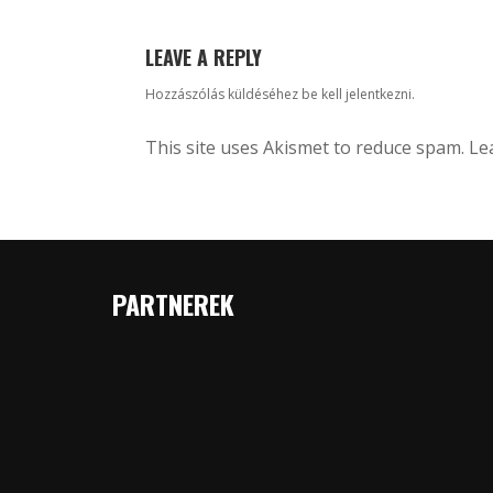
LEAVE A REPLY
Hozzászólás küldéséhez
be kell jelentkezni
.
This site uses Akismet to reduce spam.
Le
PARTNEREK