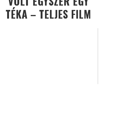
VOLT EGYSZER EGY
TÉKA – TELJES FILM