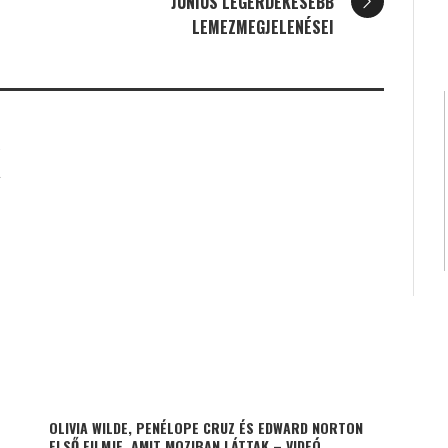
JÚNIUS LEGÉRDEKESEBB
LEMEZMEGJELENÉSEI
K
OLIVIA WILDE, PENÉLOPE CRUZ ÉS EDWARD NORTON
ELSŐ FILMJE, AMIT MOZIBAN LÁTTAK – VIDEÓ