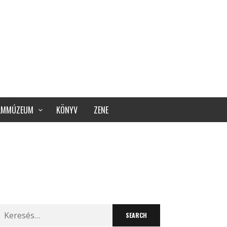
ILMMÚZEUM
KÖNYV
ZENE
Search
for: