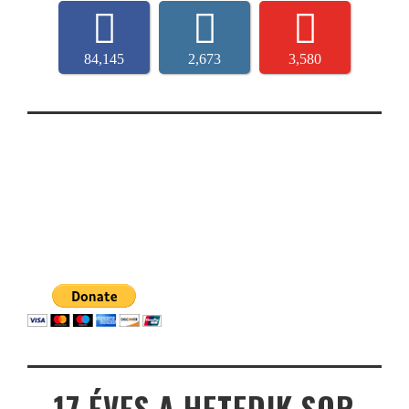
84,145
2,673
3,580
17 ÉVES A HETEDIK SOR