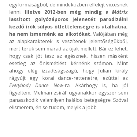
egyformáságból, de mindeközben elfelejt viccesnek
lenni.
Illetve 2012-ben még mindig a
Mátrix
lassított golyózáporos jelenetét parodizálni
kezdő írók súlyos ötlettelenségre is utalhatna,
ha nem ismernénk az alkotókat.
Valójában még
az alapkarakterek is veszítenek jelentőségükből,
mert terük sem marad az újak mellett. Bár ez lehet,
hogy csak jót tesz az egésznek, hiszen másként
esetleg az önismétlést kérnénk számon. Mint
ahogy elég izzadtságszagú, hogy Julian király
rágyújt egy korai dance-rettenetre, ezúttal az
Everybody Dance Now
-ra. Akárhogy is, ha jól
figyeltem, Melman zsiráf ugyanakkor egyszer sem
panaszkodik valamilyen halálos betegségre. Szóval
elismerem, én se tudom, melyik a jobb.