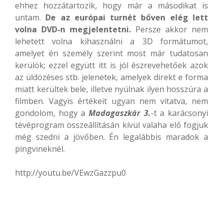
ehhez hozzátartozik, hogy már a másodikat is
untam.
De az európai turnét bőven elég lett
volna DVD-n megjelentetni.
Persze akkor nem
lehetett volna kihasználni a 3D formátumot,
amelyet én személy szerint most már tudatosan
kerülök; ezzel együtt itt is jól észrevehetőek azok
az üldözéses stb. jelenetek, amelyek direkt e forma
miatt kerültek bele, illetve nyúlnak ilyen hosszúra a
filmben. Vagyis értékeit ugyan nem vitatva, nem
gondolom, hogy a
Madagaszkár 3.
-t a karácsonyi
tévéprogram összeállításán kívül valaha elő fogjuk
még szedni a jövőben. Én legalábbis maradok a
pingvineknél.
http://youtu.be/VEwzGazzpu0