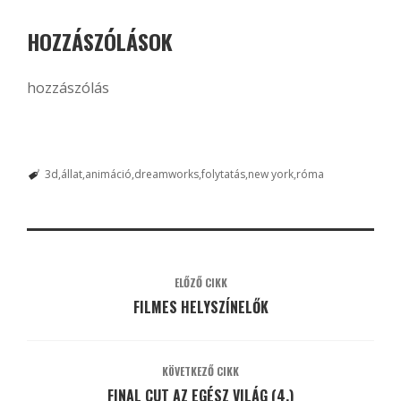
HOZZÁSZÓLÁSOK
hozzászólás
3d
állat
animáció
dreamworks
folytatás
new york
róma
ELŐZŐ CIKK
FILMES HELYSZÍNELŐK
KÖVETKEZŐ CIKK
FINAL CUT AZ EGÉSZ VILÁG (4.)