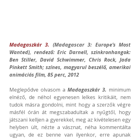
Madagaszkár 3.
(Madagascar 3: Europe’s Most
Wanted), rendező: Eric Darnell, szinkronhangok:
Ben Stiller, David Schwimmer, Chris Rock, Jada
Pinkett Smith; színes, magyarul beszélő, amerikai
animációs film, 85 perc, 2012
Meglepődve olvasom a
Madagaszkár 3.
minimum
elnéző, de néhol egyenesen lelkes kritikáit, nem
tudok másra gondolni, mint hogy a szerzők végre
másfél órán át megszabadultak a nyűgtől, hogy
játszani kelljen a gyerekkel, meg az kivételesen egy
helyben ült, nézte a vásznat, néha kommentálta
ugyan, de ez benne van ilyenkor, erre apunak