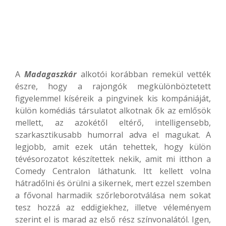
A
Madagaszkár
alkotói korábban remekül vették
észre, hogy a rajongók megkülönböztetett
figyelemmel kíséreik a pingvinek kis kompániáját,
külön komédiás társulatot alkotnak ők az emlősök
mellett, az azokétől eltérő, intelligensebb,
szarkasztikusabb humorral adva el magukat. A
legjobb, amit ezek után tehettek, hogy külön
tévésorozatot készítettek nekik, amit mi itthon a
Comedy Centralon láthatunk. Itt kellett volna
hátradőlni és örülni a sikernek, mert ezzel szemben
a fővonal harmadik szőrleborotválása nem sokat
tesz hozzá az eddigiekhez, illetve véleményem
szerint el is marad az első rész színvonalától. Igen,