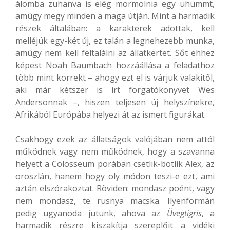
álomba zuhanva is elég mormolnia egy ühümmt,
amúgy megy minden a maga útján. Mint a harmadik
részek általában: a karakterek adottak, kell
melléjük egy-két új, ez talán a legnehezebb munka,
amúgy nem kell feltalálni az állatkertet. Sőt ehhez
képest Noah Baumbach hozzáállása a feladathoz
több mint korrekt – ahogy ezt el is várjuk valakitől,
aki már kétszer is írt forgatókönyvet Wes
Andersonnak –, hiszen teljesen új helyszínekre,
Afrikából Európába helyezi át az ismert figurákat.
Csakhogy ezek az állatságok valójában nem attól
működnek vagy nem működnek, hogy a szavanna
helyett a Colosseum porában csetlik-botlik Alex, az
oroszlán, hanem hogy oly módon teszi-e ezt, ami
aztán elszórakoztat. Röviden: mondasz poént, vagy
nem mondasz, te rusnya macska. Ilyenformán
pedig ugyanoda jutunk, ahova az
Üvegtigris
, a
harmadik részre kiszakítja szereplőit a vidéki