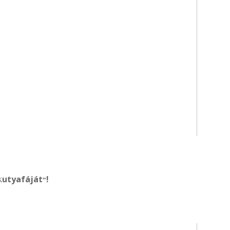
utyafáját
!
K
”