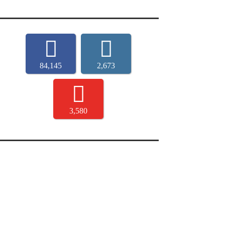
84,145
2,673
3,580