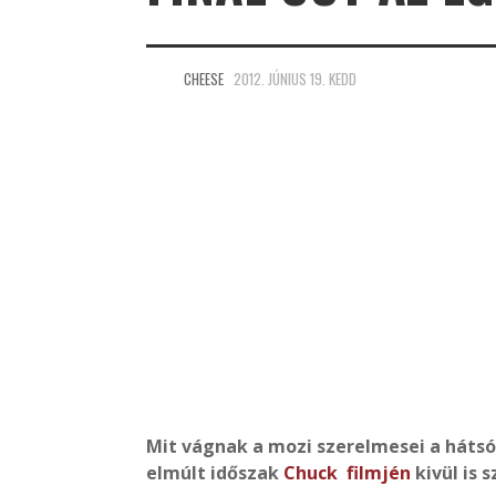
CHEESE
2012. JÚNIUS 19. KEDD
Mit vágnak a mozi szerelmesei a háts
elmúlt időszak
Chuck filmjén
kivül is 