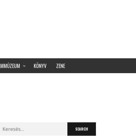
ILMMÚZEUM
KÖNYV
ZENE
Search
for: