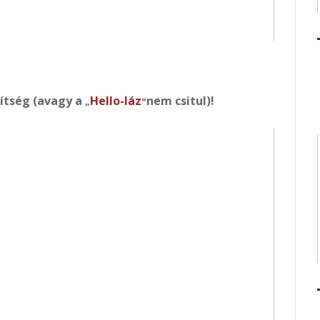
ítség (avagy a
Hello-láz
nem csitul)!
„
”