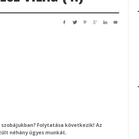
ó szobájukban?
Folytatása következik!
Az
szült néhány ügyes munkát.