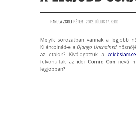
HANULA ZSOLT PÉTER
2012. JÚLIUS 17. KEDD
Melyik sorozatban vannak a legjobb n
Kiláncolnád-e a
Django Unchained
hősnőjé
az etalon? Kiválogattuk a
celebslam.c
felvonultak az idei
Comic Con
nevű mu
legjobban?