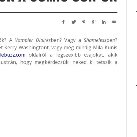
ők? A
Vampier Diaires
ben? Vagy a
Shameless
ben?
t Kerry Washingtont, vagy még mindig Mila Kunis
elebuzz.com
oldalról a legszexibb csajokat, akik
strán, hogy megkérdezzük: neked ki tetszik a