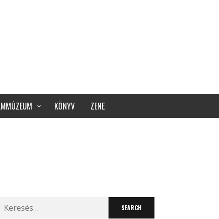
ILMMÚZEUM
KÖNYV
ZENE
Search
for: