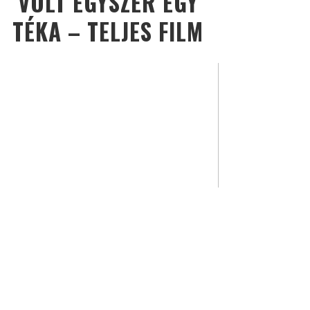
VOLT EGYSZER EGY
TÉKA – TELJES FILM