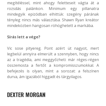
megítéléssel, mint ahogy feletteseit vágta át a
rozsdás palánkon. Minimum egy pillanatra
mindegyik epizódban elhittük: szegény párának
tényleg nincs más választása. Shawn Ryan kreátor
mindeközben hangosan röhöghetett a markába.
Sírás lett a vége?
Vic sose pityereg. Pont azért üt nagyot, mert
legbelül annyira elmerült a szennyben, hogy nincs
az a tragédia, ami meggyőzheti: már réges-régen
összemosta a fertőt a kompromisszumokkal. A
befejezés is olyan, mint a sorozat: a felszínen
durva, ám igazából higgadt és tárgyilagos.
DEXTER MORGAN