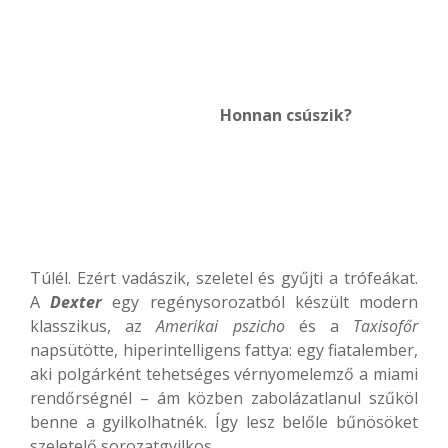
Honnan csúszik?
Túlél. Ezért vadászik, szeletel és gyűjti a trófeákat.
A
Dexter
egy regénysorozatból készült modern
klasszikus, az
Amerikai pszicho
és a
Taxisofőr
napsütötte, hiperintelligens fattya: egy fiatalember,
aki polgárként tehetséges vérnyomelemző a miami
rendőrségnél – ám közben zabolázatlanul szűköl
benne a gyilkolhatnék. Így lesz belőle bűnösöket
szeletelő sorozatgyilkos.