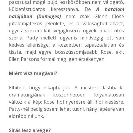
passzusai mögé bújó, eszközökben nem válogató,
küldetéstudatos keresztanya. De
A hatalom
hálójában (Damages)
nem csak Glenn Close
jutalomjátékos jelenléte, és a valóságból átvett,
egyes szezonokat végigkísérő ügyek miatt ütős
széria: Patty mellett ugyanis mindvégig ott van
kedves ellensége, a kezdetben tapasztalatlan és
tiszta, majd egyre bosszúszomjasabb Rose, akit
Ellen Parsons formál meg igen érzékenyen.
Miért visz magával?
Elhiteti, hogy elkaphatjuk. A mesteri flashback-
dramaturgiának köszönhetően folyamatosan
változik a kép: Rose hol nyerésre áll, hol kiesésre.
Patty-nél pedig sosem lehet tudni, hány lépésre van
előrébb nálunk.
Sírás lesz a vége?