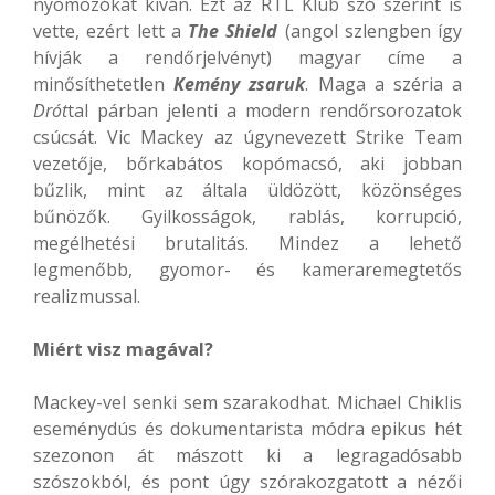
nyomozókat kíván. Ezt az RTL Klub szó szerint is
vette, ezért lett a
The Shield
(angol szlengben így
hívják a rendőrjelvényt) magyar címe a
minősíthetetlen
Kemény zsaruk
. Maga a széria a
Drót
tal párban jelenti a modern rendőrsorozatok
csúcsát. Vic Mackey az úgynevezett Strike Team
vezetője, bőrkabátos kopómacsó, aki jobban
bűzlik, mint az általa üldözött, közönséges
bűnözők. Gyilkosságok, rablás, korrupció,
megélhetési brutalitás. Mindez a lehető
legmenőbb, gyomor- és kameraremegtetős
realizmussal.
Miért visz magával?
Mackey-vel senki sem szarakodhat. Michael Chiklis
eseménydús és dokumentarista módra epikus hét
szezonon át mászott ki a legragadósabb
szószokból, és pont úgy szórakozgatott a nézői