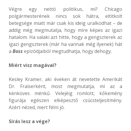
Végre egy nettó politikus, mi? Chicago
polgármesterének nincs sok hátra, eltitkolt
betegsége miatt már csak kis ideig uralkodhat – de
addig még megmutatja, hogy mire képes az igazi
hatalom. Ha valaki azt hitte, hogy a gengszterek az
igazi gengszterek (már ha vannak még ilyenek) hát
a
Boss
epizódjaiból megtudhatja, hogy dehogy.
Miért visz magával?
Kesley Kramer, aki éveken át nevetette Amerikát
Dr. Fraiserként, most megmutatja, mi az a
kénköves ménkű. Velejéig romlott, kőkemény
figurája egészen elképesztő csúcsteljesítmény.
Azért nézed, mert félni jó.
Sírás lesz a vége?