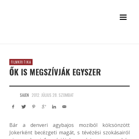
FILMKRITIKA
ŐK IS MEGSZÍVJÁK EGYSZER
SAJEN
2012. JÚLIUS 28. SZOMBAT
Bár a denveri agybajos moziból kölcsönzött
Jokerként becézgeti magát, s tévézési szokásairól