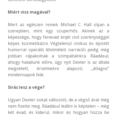
Miért visz magával?
Mert az egészen remek Michael C. Hall olyan a
szerepben, mint egy szuperhős. Akinek az a
képessége, hogy fenevad énjét civil szerénységgel
képes kozmetikázni. Végtelenül cinikus és éjsötét
humorral operáló lételméleti narrációi pedig még
jobban rápakolnak a szimpátiánkra. Ráadásul,
ahogy haladunk előre, úgy nyit Dexter is az általa
megvetett, érzelmekre alapozó, „átlagos”
mindennapok felé.
Sírás lesz a vége?
Ugyan Dexter sokat változott, de a végső árat még
nem fizette meg. Ráadásul leállni is képtelen – még
két évad, és kiderül, mikor és hogyan húzza be