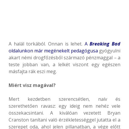
A halál torkából. Onnan is lehet.
A
Breaking Bad
oldalunkon már megénekelt pedagógusa
gyógyulni
akart némi drogfőzésből származó pénzmaggal – a
teste jobban van, a lelkét viszont egy egészen
másfajta rák eszi meg.
Miért visz magával?
Mert kezdetben szerencsétlen, naív és
szerethetően ravasz: egy ideig nem nehéz vele
összekacsintani. A kiválóan vezetett Bryan
Cranston tanítani való érzékletességgel jutatta el a
szerepet oda, ahol jelen pillanatban, a vége előtt