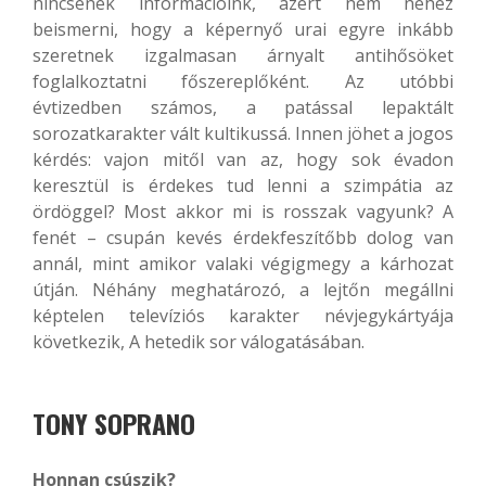
nincsenek információink, azért nem nehéz
beismerni, hogy a képernyő urai egyre inkább
szeretnek izgalmasan árnyalt antihősöket
foglalkoztatni főszereplőként. Az utóbbi
évtizedben számos, a patással lepaktált
sorozatkarakter vált kultikussá. Innen jöhet a jogos
kérdés: vajon mitől van az, hogy sok évadon
keresztül is érdekes tud lenni a szimpátia az
ördöggel? Most akkor mi is rosszak vagyunk? A
fenét – csupán kevés érdekfeszítőbb dolog van
annál, mint amikor valaki végigmegy a kárhozat
útján. Néhány meghatározó, a lejtőn megállni
képtelen televíziós karakter névjegykártyája
következik, A hetedik sor válogatásában.
TONY SOPRANO
Honnan csúszik?