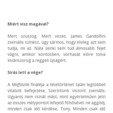
Miért visz magával?
Mert szuszog. Mert vicces. James Gandolfini
zseniális színész, úgy sármos, hogy elvileg azt sem
tudja, mi az. Nála senki sem tud álmosabb fejet
vágni, amikor köntösben, sörhasát előre tolva
kivánszorog a reggeli újságért.
Sírás lett a vége?
A
Maffiózók
fináléja a tévétörténet talán legtöbbet
vitatott befejezése. Szerintünk viszont zseniális.
Ugyanis nem csinál mást, mint egyértelműen jelzi
az összes mélypontot lefejelő főhősével: ne aggódj,
minden csak idő kérdése, Tony. Minden csak idő