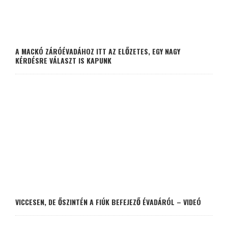
A MACKÓ ZÁRÓÉVADÁHOZ ITT AZ ELŐZETES, EGY NAGY
KÉRDÉSRE VÁLASZT IS KAPUNK
VICCESEN, DE ŐSZINTÉN A FIÚK BEFEJEZŐ ÉVADÁRÓL – VIDEÓ