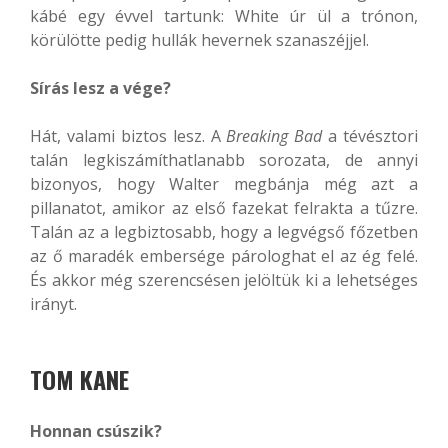
kábé egy évvel tartunk: White úr ül a trónon,
körülötte pedig hullák hevernek szanaszéjjel.
Sírás lesz a vége?
Hát, valami biztos lesz. A
Breaking Bad
a tévésztori
talán legkiszámíthatlanabb sorozata, de annyi
bizonyos, hogy Walter megbánja még azt a
pillanatot, amikor az első fazekat felrakta a tűzre.
Talán az a legbiztosabb, hogy a legvégső főzetben
az ő maradék embersége párologhat el az ég felé.
És akkor még szerencsésen jelöltük ki a lehetséges
irányt.
TOM KANE
Honnan csúszik?