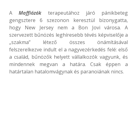
A
Maffiózók
terapeutához járó pánikbeteg
gengsztere 6 szezonon keresztül bizonygatta,
hogy New Jersey nem a Bon Jovi városa. A
szervezett bűnözés leghíresebb tévés képviselője a
„szakma” létező összes önámításával
felszerelkezve indult el a nagyvezérkedés felé: első
a család, bűnözők helyett vállalkozók vagyunk, és
mindennek megvan a határa. Csak éppen a
határtalan hatalomvágynak és paranoiának nincs.