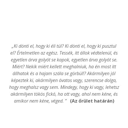
„Ki dönti el, hogy ki éli túl? Ki dönti el, hogy ki pusztul
el? Értelmetlen az egész. Tessék, itt állok védtelenül, és
egyetlen árva golyót se kapok, egyetlen árva golyót se.
Miért? Nekik miért kellett meghalniuk, ha én most itt
állhatok és a hajam szála se görbül!? Akármilyen jól
képeztek ki, akármilyen óvatos vagy, szerencse dolga,
hogy meghalsz vagy sem. Mindegy, hogy ki vagy, lehetsz
akármilyen tökös fickó, ha ott vagy, ahol nem kéne, és
amikor nem kéne, véged. ”
(Az őrület határán)