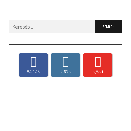
Search
for:
84,145
2,673
3,580