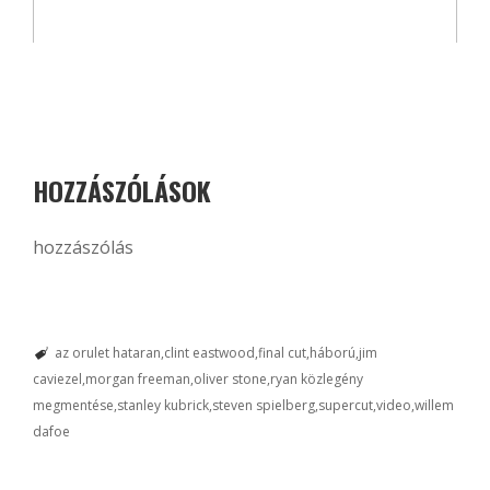
HOZZÁSZÓLÁSOK
hozzászólás
az orulet hataran
clint eastwood
final cut
háború
jim
caviezel
morgan freeman
oliver stone
ryan közlegény
megmentése
stanley kubrick
steven spielberg
supercut
video
willem
dafoe