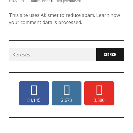
Hozzászólás küldéséhez
be kell jelentkezni
.
This site uses Akismet to reduce spam.
Learn how
your comment data is processed.
Search
for:
84,145
2,673
3,580