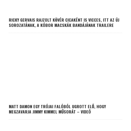
RICKY GERVAIS RAJZOLT KÖVÉR CICAKÉNT IS VICCES, ITT AZ ÚJ
SOROZATÁNAK, A KÓBOR MACSKÁK BANDÁJÁNAK TRAILERE
MATT DAMON EGY TRÓJAI FALÓBÓL UGROTT ELŐ, HOGY
MEGZAVARJA JIMMY KIMMEL MŰSORÁT – VIDEÓ