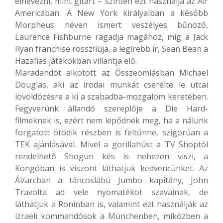
elnevezni, mint gitárt – szintén ezt használja az Air
Americában. A New York királyaiban a később
Morpheus néven ismert veszélyes bűnöző,
Laurence Fishburne ragadja magához, míg a Jack
Ryan franchise rosszfiúja, a legírebb ír, Sean Bean a
Hazafias játékokban villantja elő.
Maradandót alkotott az Összeomlásban Michael
Douglas, aki az irodai munkát cserélte le utcai
lövöldözésre a ki a szabadba-mozgalom keretében.
Fegyverünk állandó szereplője a Die Hard-
filmeknek is, ezért nem lepődnék meg, ha a nálunk
forgatott ötödik részben is feltűnne, szigorúan a
TEK ajánlásával. Mivel a gorillahúst a TV Shoptól
rendelhető Shogun kés is nehezen viszi, a
Kongóban is viszont láthatjuk kedvencünket. Az
Ál/arcban a táncoslábú Jumbo kapitány, John
Travolta ad vele nyomatékot szavainak, de
láthatjuk a Roninban is, valamint ezt használják az
izraeli kommandósok a Münchenben, miközben a