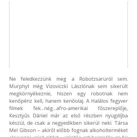
Ne feledkezzünk meg a Robotzsaruról sem.
Murphyt még Vizoviczki Lászlónak sem sikerült
megkörnyékeznie, hiszen egy robotnak nem
kenőpénz kell, hanem kenőolaj. A Halálos fegyver
filmek fek…nég…afro-amerikai főszereplője,
Kesztyűs Dániel már az első részben nyugdíjba
készül, de csak a negyedikben sikerül neki. Társa
Mel Gibson – akiről előbb fognak alkoholterméket