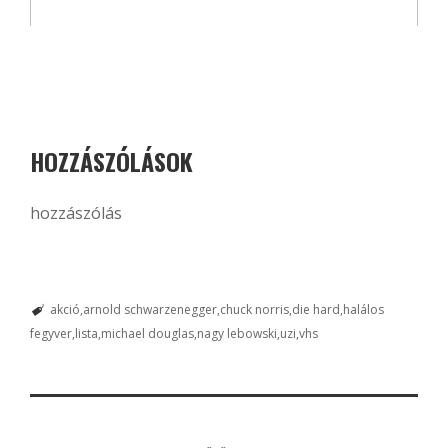
HOZZÁSZÓLÁSOK
hozzászólás
akció
arnold schwarzenegger
chuck norris
die hard
halálos
fegyver
lista
michael douglas
nagy lebowski
uzi
vhs