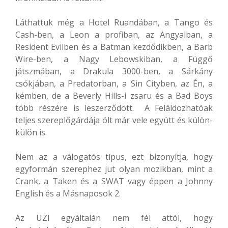
Láthattuk még a Hotel Ruandában, a Tango és
Cash-ben, a Leon a profiban, az Angyalban, a
Resident Evilben és a Batman kezdődikben, a Barb
Wire-ben, a Nagy Lebowskiban, a Függő
játszmában, a Drakula 3000-ben, a Sárkány
csókjában, a Predatorban, a Sin Cityben, az Én, a
kémben, de a Beverly Hills-i zsaru és a Bad Boys
több részére is leszerződött. A Feláldozhatóak
teljes szereplőgárdája ölt már vele együtt és külön-
külön is.
Nem az a válogatós típus, ezt bizonyítja, hogy
egyformán szerephez jut olyan mozikban, mint a
Crank, a Taken és a SWAT vagy éppen a Johnny
English és a Másnaposok 2.
Az UZI egyáltalán nem fél attól, hogy