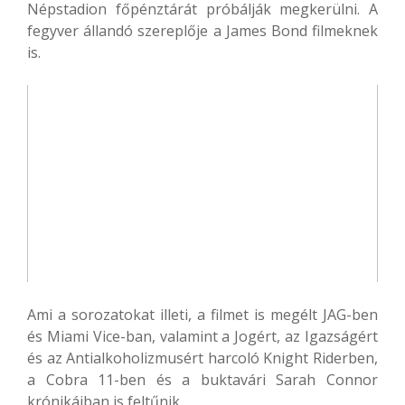
Népstadion főpénztárát próbálják megkerülni. A
fegyver állandó szereplője a James Bond filmeknek
is.
Ami a sorozatokat illeti, a filmet is megélt JAG-ben
és Miami Vice-ban, valamint a Jogért, az Igazságért
és az Antialkoholizmusért harcoló Knight Riderben,
a Cobra 11-ben és a buktavári Sarah Connor
krónikáiban is feltűnik.