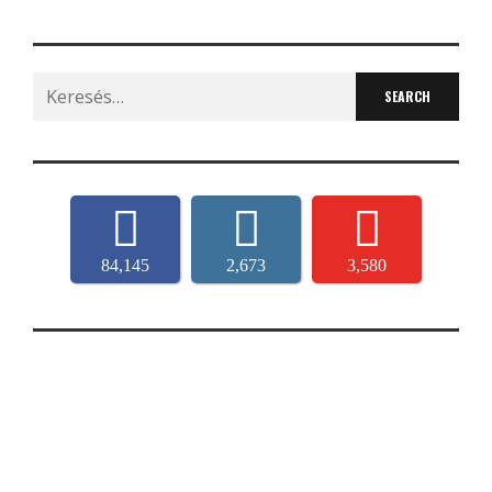
Search
for:
84,145
2,673
3,580