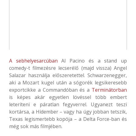
A sebhelyesarcúban
Al Pacino és a stand up
comedy-t filmezésre lecserélő (majd vissza) Angel
Salazar használja előszeretettel. Schwarzenegger,
aki a Mozart kugel után a sógorék legsikeresebb
exportcikke a Commandóban és a
Terminátorban
is képes akár egyetlen lövéssel több embert
leteríteni e páratlan fegyverrel. Ugyanezt teszi
kortársa, a Hídember – vagy ha úgy jobban tetszik,
Texas legismertebb kopója – a Delta Force-ban és
még sok más filmjében.