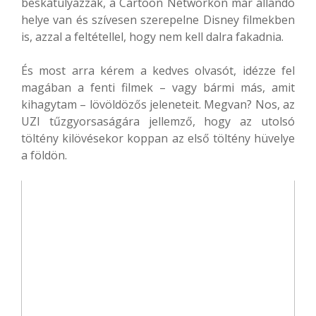
beskatulyázzák, a Cartoon Networkön már állandó
helye van és szívesen szerepelne Disney filmekben
is, azzal a feltétellel, hogy nem kell dalra fakadnia.
És most arra kérem a kedves olvasót, idézze fel
magában a fenti filmek – vagy bármi más, amit
kihagytam – lövöldözős jeleneteit. Megvan? Nos, az
UZI tűzgyorsaságára jellemző, hogy az utolsó
töltény kilövésekor koppan az első töltény hüvelye
a földön.