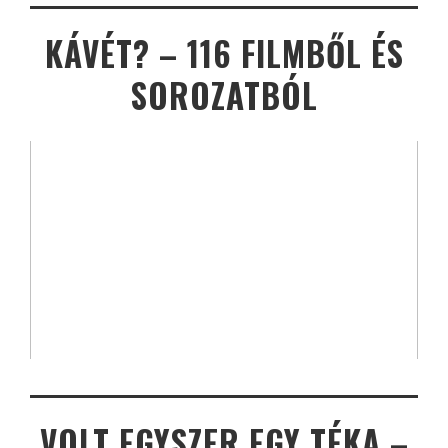
KÁVÉT? – 116 FILMBŐL ÉS
SOROZATBÓL
VOLT EGYSZER EGY TÉKA –