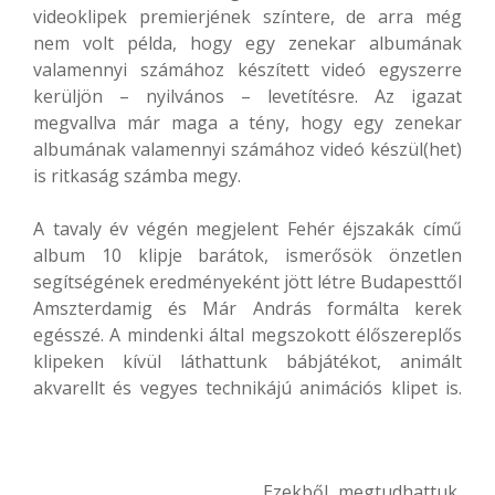
videoklipek premierjének színtere, de arra még
nem volt példa, hogy egy zenekar albumának
valamennyi számához készített videó egyszerre
kerüljön – nyilvános – levetítésre. Az igazat
megvallva már maga a tény, hogy egy zenekar
albumának valamennyi számához videó készül(het)
is ritkaság számba megy.
A tavaly év végén megjelent Fehér éjszakák című
album 10 klipje barátok, ismerősök önzetlen
segítségének eredményeként jött létre Budapesttől
Amszterdamig és Már András formálta kerek
egésszé. A mindenki által megszokott élőszereplős
klipeken kívül láthattunk bábjátékot, animált
akvarellt és vegyes technikájú animációs klipet is.
Ezekből megtudhattuk,