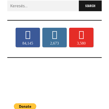
Search
for:
84,145
2,673
3,580