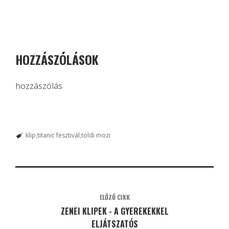
HOZZÁSZÓLÁSOK
hozzászólás
klip
titanic fesztivál
toldi mozi
ELŐZŐ CIKK
ZENEI KLIPEK - A GYEREKEKKEL
ELJÁTSZATÓS