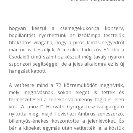
hogyan készül a csemegekukorica konzerv,
bepillantást nyerhettünk az izzólámpa tesztelők
titokzatos világába, hogy a piros lámás negyedről
már ne is beszéljek. A mexikói birkózós +1 klip a
Csodaidő című számhoz készült még tavaly nyáron
szponzori segítséggel, de a jeles alkalomra ez is új
hangzást kapott.
A vetítésre mind a 72 közreműködőt meghívták,
mely meghívásnak sokan eleget is tettek és
természetesen a zenekar valamennyi tagja is jelen
volt. A „mozit” Horváth György fesztiváligazgató
nyitotta meg, majd Tövisházi Ambrus zeneszerző,
billentyűs-énekes köszöntötte a jelenlévőket. És
bár a klipeket egymás után vetítették le, a köztük