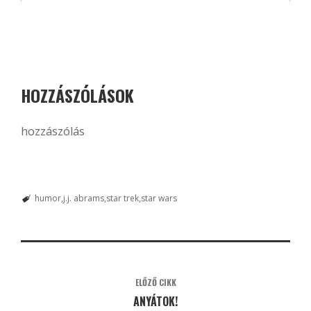
HOZZÁSZÓLÁSOK
hozzászólás
humor
j.j. abrams
star trek
star wars
ELŐZŐ CIKK
ANYÁTOK!