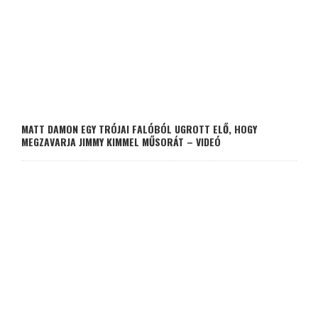
MATT DAMON EGY TRÓJAI FALÓBÓL UGROTT ELŐ, HOGY
MEGZAVARJA JIMMY KIMMEL MŰSORÁT – VIDEÓ