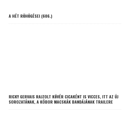
A HÉT RÖHÖGÉSEI (606.)
RICKY GERVAIS RAJZOLT KÖVÉR CICAKÉNT IS VICCES, ITT AZ ÚJ
SOROZATÁNAK, A KÓBOR MACSKÁK BANDÁJÁNAK TRAILERE