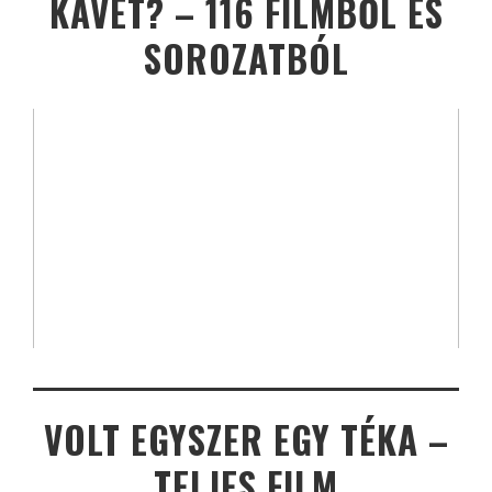
KÁVÉT? – 116 FILMBŐL ÉS
SOROZATBÓL
VOLT EGYSZER EGY TÉKA –
TELJES FILM