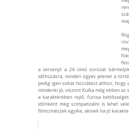
meg
ren
szá
mag
Rög
röv
meg
fo
fes
a versenyt a 24 című sorozat bármelyik
időhúzásra, minden egyes jelenet a törté
pedig igen sokat hozzátesz ahhoz, hogy a 
mindenki jó, viszont Kulka még ebben az 
a karakterében rejlő, furcsa kettősséget
időnként még szimpatizálni is lehet vel
filmszínészek egyike, akinek ha jó karakte