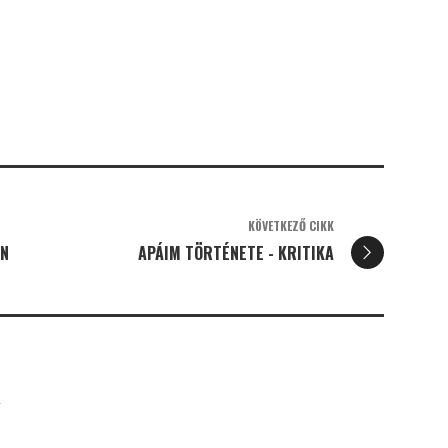
KÖVETKEZŐ CIKK
AN
APÁIM TÖRTÉNETE - KRITIKA
K