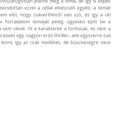
visszafogottan jelenik meg a téma, de így is képes
mondottan ezzel a céllal elkészülő egyéb, a témát
em elől, hogy zsánerfilmről van szó, és így a cél
ar forradalom témáját pedig ügyesen építi be a
a sem cikivé. Itt a karakterek a fontosak, és nem a
rni követ egy nagyon erős thriller, ami egyszerre tud
lenni, így az csak mellékes, de büszkeségre okot