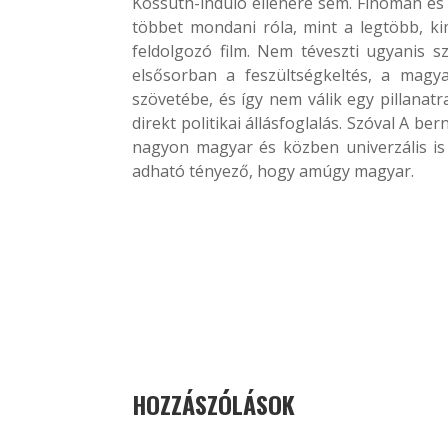
Kossuth-induló ellenére sem. Finoman és 
többet mondani róla, mint a legtöbb, ki
feldolgozó film. Nem téveszti ugyanis sz
elsősorban a feszültségkeltés, a magy
szövetébe, és így nem válik egy pillanatr
direkt politikai állásfoglalás. Szóval A be
nagyon magyar és közben univerzális is 
adható tényező, hogy amúgy magyar.
HOZZÁSZÓLÁSOK