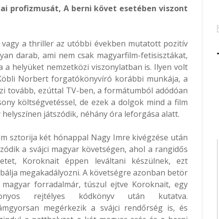
ai profizmusát, A berni követ esetében viszont
vagy a thriller az utóbbi években mutatott pozitív
olyan darab, ami nem csak magyarfilm-fetisisztákat,
a a helyüket nemzetközi viszonylatban is. Ilyen volt
öbli Norbert forgatókönyvíró korábbi munkája, a
iszi tovább, ezúttal TV-ben, a formátumból adódóan
sony költségvetéssel, de ezek a dolgok mind a film
helyszínen játszódik, néhány óra leforgása alatt.
ilm sztorija két hónappal Nagy Imre kivégzése után
szódik a svájci magyar követségen, ahol a rangidős
etet, Koroknait éppen leváltani készülnek, ezt
bálja megakadályozni. A követségre azonban betör
 magyar forradalmár, túszul ejtve Koroknait, egy
zonyos rejtélyes kódkönyv után kutatva.
lámgyorsan megérkezik a svájci rendőrség is, és