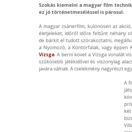
Szokás kiemelni a magyar film technik
ez jó történetmeséléssel is párosul.
A magyar zsánerfilm, különösen az akció, 
életjeleket, időről időre feltűnt néhány 
de bárkit el tudott szórakoztatni, megállv
a Nyomozó, a Köntörfalak, vagy éppen K
Vizsga
. A berni követ a Vizsga vonalát v
szűkösebb játékidővel és viszonylag alac
javára válnak. A cselekmény nagyrészt egy 
A f
ját
köv
pró
két
bi
Vil