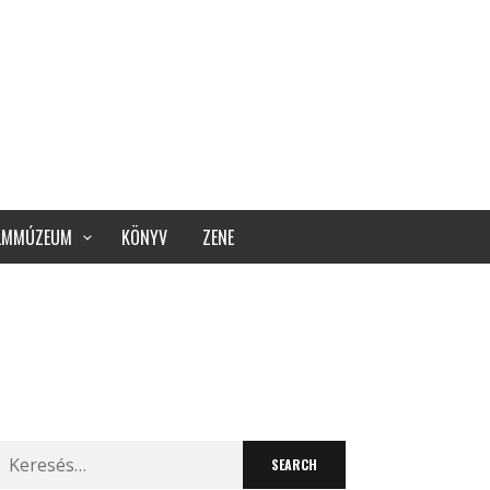
ILMMÚZEUM
KÖNYV
ZENE
Search
for: