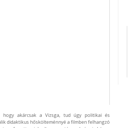
hogy akárcsak a Vizsga, tud úgy politikai és
álik didaktikus hőskölteménnyé a filmben felhangzó