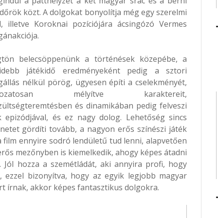
indul a patthelyzet a két magyar srác és a berni
dőrök közt. A dolgokat bonyolítja még egy szerelmi
l, illetve Koroknai pozíciójára ácsingózó Vermes
ánakciója.
tön belecsöppenünk a történések közepébe, a
idebb játékidő eredményeként pedig a sztori
állás nélkül pörög, ügyesen építi a cselekményét,
kozatosan mélyítve karaktereit,
zültségteremtésben és dinamikában pedig felveszi
 epizódjával, és ez nagy dolog. Lehetőség sincs
netet gördíti tovább, a nagyon erős színészi játék
film ennyire sodró lendületű tud lenni, alapvetően
erős mezőnyben is kiemelkedik, ahogy képes átadni
. Jól hozza a szemétládát, aki annyira profi, hogy
e, ezzel bizonyítva, hogy az egyik legjobb magyar
rt írnak, akkor képes fantasztikus dolgokra.