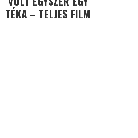
VOLT EGYSZER EGY
TÉKA – TELJES FILM