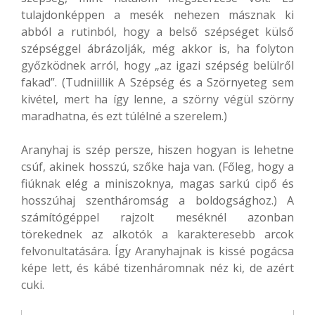
tulajdonképpen a mesék nehezen másznak ki
abból a rutinból, hogy a belső szépséget külső
szépséggel ábrázolják, még akkor is, ha folyton
győzködnek arról, hogy „az igazi szépség belülről
fakad”. (Tudniillik A Szépség és a Szörnyeteg sem
kivétel, mert ha így lenne, a szörny végül szörny
maradhatna, és ezt túlélné a szerelem.)
Aranyhaj is szép persze, hiszen hogyan is lehetne
csúf, akinek hosszú, szőke haja van. (Főleg, hogy a
fiúknak elég a miniszoknya, magas sarkú cipő és
hosszúhaj szentháromság a boldogsághoz.) A
számítógéppel rajzolt meséknél azonban
törekednek az alkotók a karakteresebb arcok
felvonultatására. Így Aranyhajnak is kissé pogácsa
képe lett, és kábé tizenháromnak néz ki, de azért
cuki.