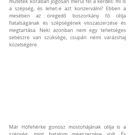
műtétek korában jogosan merül fel a kérdés: mi is
a szépség, és lehet-e azt konzerválni? Ebben a
mesében az öregedő boszorkány fő célja
fiatalságának és szépségének visszaszerzése és
megtartása. Neki azonban nem egy tehetséges
sebészre van szüksége, csupán némi varázshaj
közelségére.
Már Hófehérke gonosz mostohájának célja is a
szépség, mint hatalom megszerzése volt. És