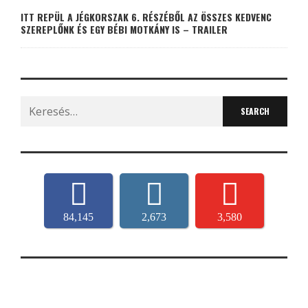
ITT REPÜL A JÉGKORSZAK 6. RÉSZÉBŐL AZ ÖSSZES KEDVENC
SZEREPLŐNK ÉS EGY BÉBI MOTKÁNY IS – TRAILER
Search
for:
84,145
2,673
3,580