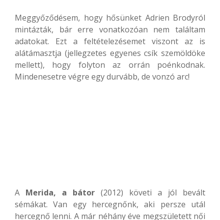
Meggyőződésem, hogy hősünket Adrien Brodyról
mintázták, bár erre vonatkozóan nem találtam
adatokat. Ezt a feltételezésemet viszont az is
alátámasztja (jellegzetes egyenes csík szemöldöke
mellett), hogy folyton az orrán poénkodnak.
Mindenesetre végre egy durvább, de vonzó arc!
A
Merida, a bátor
(2012) követi a jól bevált
sémákat. Van egy hercegnőnk, aki persze utál
hercegnő lenni. A már néhány éve megszületett női