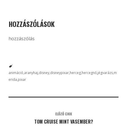
HOZZÁSZÓLÁSOK
hozzászólás
animáció
aranyhaj
disney
disneypixar
herceg
hercegnő
jégvarázs
m
erida
pixar
ELŐZŐ CIKK
TOM CRUISE MINT VASEMBER?