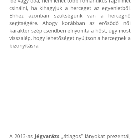
ide vagy oda, nem lehet több romantikus rajzfilmet
csinálni, ha kihagyjuk a herceget az egyenletből.
Ehhez azonban szükségünk van a hercegnő
segítségére. Ahogy korábban az erősödő női
karakter szép csendben elnyomta a hőst, úgy most
visszalép, hogy lehetőséget nyújtson a hercegnek a
bizonyításra.
A 2013-as
Jégvarázs
„átlagos” lányokat prezentál,