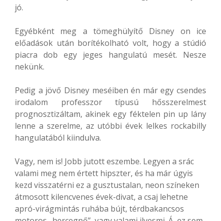
jó.
Egyébként meg a tömeghülyítő Disney on ice
előadások után borítékolható volt, hogy a stúdió
piacra dob egy jeges hangulatú mesét. Nesze
nekünk.
Pedig a jövő Disney meséiben én már egy csendes
irodalom professzor típusú hősszerelmest
prognosztizáltam, akinek egy féktelen pin up lány
lenne a szerelme, az utóbbi évek lelkes rockabilly
hangulatából kiindulva.
Vagy, nem is! Jobb jutott eszembe. Legyen a srác
valami meg nem értett hipszter, és ha már úgyis
kezd visszatérni ez a gusztustalan, neon színeken
átmosott kilencvenes évek-divat, a csaj lehetne
apró-virágmintás ruhába bújt, térdbakancsos
motoros „hercegnő”, vagy valami ilyesmi. Á, ez sem