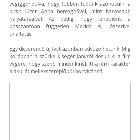
végiggondolva, hogy többen tudunk azonosulni a
kicsit lúzer Anna hercegnővel, mint harcosabb
pályatársaival. Az pedig, hogy lehetnénk a
bosszantóan független Merida is, jószerivel
önáltatás.
Egy dicsérendő újítást azonban üdvözölhetünk. Míg
korábban a szürke kisegér lányról derült ki a film
végére, hogy szebb mindenkinél, itt a férfi karakter
alakul át mellékszereplőből bonvivánná.