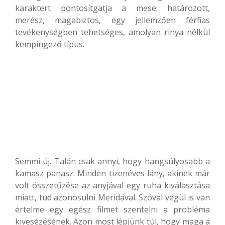
karaktert pontosítgatja a mese: határozott,
merész, magabiztos, egy jellemzően férfias
tevékenységben tehetséges, amolyan rinya nélkül
kempingező típus.
Semmi új. Talán csak annyi, hogy hangsúlyosabb a
kamasz panasz. Minden tizenéves lány, akinek már
volt összetűzése az anyjával egy ruha kiválasztása
miatt, tud azonosulni Meridával. Szóval végül is van
értelme egy egész filmet szentelni a probléma
kivesézésének. Azon most lépjünk túl, hogy maga a