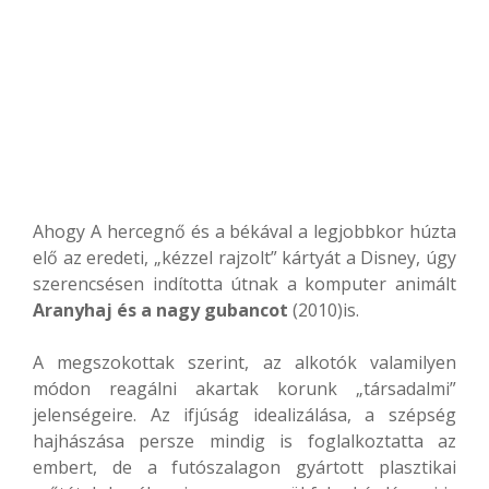
Ahogy A hercegnő és a békával a legjobbkor húzta
elő az eredeti, „kézzel rajzolt” kártyát a Disney, úgy
szerencsésen indította útnak a komputer animált
Aranyhaj és a nagy gubancot
(2010)is.
A megszokottak szerint, az alkotók valamilyen
módon reagálni akartak korunk „társadalmi”
jelenségeire. Az ifjúság idealizálása, a szépség
hajhászása persze mindig is foglalkoztatta az
embert, de a futószalagon gyártott plasztikai