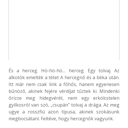
És a herceg. Hö-hö-hö… herceg. Egy tolvaj. Az
alkotók emelték a tétet A hercegnő és a béka után.
Itt már nem csak link a főhős, hanem egyenesen
bűnöző, akinek fejére vérdíjat tűztek ki. Mindenki
őrizze meg hidegvérét, nem egy erkölcstelen
gyilkosról van szó, „csupán” tolvaj a drága. Az meg
ugye a rosszfiú azon típusa, akinek szokásunk
megbocsátani. Feltéve, hogy hercegnők vagyunk.