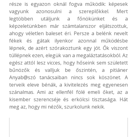
része is egyazon oknál fogva működik: képesek
vagyunk azonosulni a szereplőkkel. Mert
legtöbben utáljunk a főnökünket és a
képzeletünkben már számtalanszor eljátszottuk,
ahogy véletlen baleset éri. Persze a belénk nevelt
fékek és gátak ilyenkor azonnal működésbe
lépnek, de azért szórakoztunk egy jót. Ők viszont
túllépnek ezen, elegük van a megaláztatásokból. Az
egész attól lesz vicces, hogy hőseink sem született
bűnözők és valljuk be őszintén, a pitiáner
Anyab@szó tanácsaiban nincs sok köszönet. A
terveik eleve bénák, a kivitelezés meg egyenesen
szánalmas. Ami az ellenfél fölé emeli őket, az a
kisember szerencséje és erkölcsi tisztasága. Hát
meg az, hogy mi nézők, szurkolunk nekik.