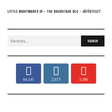
LITTLE NIGHTMARES III – THE BACKSTAGE DLC – JÁTÉKTESZT
Search
for:
84,145
2,673
3,580