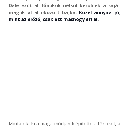
Dale ezúttal főnökök nélkül kerülnek a saját
maguk által okozott bajba.
Közel annyira jó,
mint az előző, csak ezt máshogy éri el.
Miután ki-ki a maga módján leépítette a főnökét, a