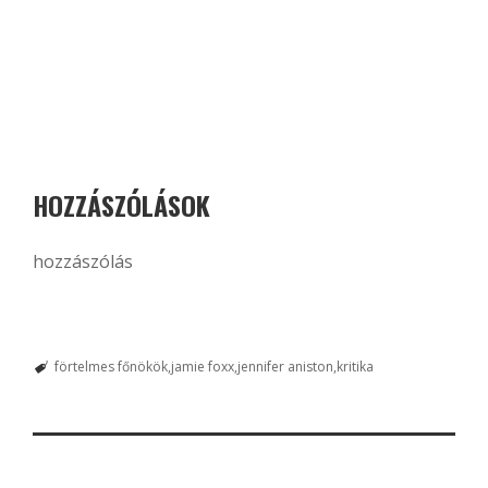
HOZZÁSZÓLÁSOK
hozzászólás
förtelmes főnökök
jamie foxx
jennifer aniston
kritika