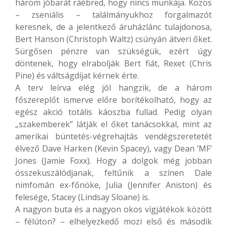
három jóbarát ráébred, hogy nincs munkája. Közös
– zseniális – találmányukhoz forgalmazót
keresnek, de a jelentkező áruházlánc tulajdonosa,
Bert Hanson (Christoph Waltz) csúnyán átveri őket.
Sürgősen pénzre van szükségük, ezért úgy
döntenek, hogy elrabolják Bert fiát, Rexet (Chris
Pine) és váltságdíjat kérnek érte.
A terv leírva elég jól hangzik, de a három
főszereplőt ismerve előre borítékolható, hogy az
egész akció totális káoszba fullad. Pedig olyan
„szakemberek” látják el őket tanácsokkal, mint az
amerikai büntetés-végrehajtás vendégszeretetét
élvező Dave Harken (Kevin Spacey), vagy Dean ’MF’
Jones (Jamie Foxx). Hogy a dolgok még jobban
összekuszálódjanak, feltűnik a színen Dale
nimfomán ex-főnöke, Julia (Jennifer Aniston) és
felesége, Stacey (Lindsay Sloane) is.
A nagyon buta és a nagyon okos vígjátékok között
– félúton? – elhelyezkedő mozi első és második