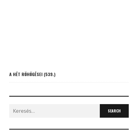
A HÉT RÖHÖGÉSEI (539.)
Search
for: