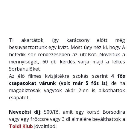
Ti akartátok, így karácsony előtt még
besuvasztottunk egy kvízt. Most úgy néz ki, hogy A
hetedik sor rendezésében az utolsót. Növeltük a
mennyiséget, 60 db kérdés várja majd a lelkes
Sorbanülőket.
Az élő filmes kvízjátékra szokás szerint
4 fős
csapatokat várunk (volt már 5 fős is)
, de ha
magabiztosak vagytok akár 2-en is alkothattok
csapatot.
Nevezési díj
: 500/fő, amit egy korsó Borsodira
vagy egy fröccsre vagy 3 dl almalére beválthattok a
Toldi Klub
jóvoltából.