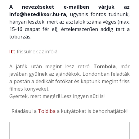
A nevezéseket e-mailben várjuk az
info@hetediksor.hu-ra
, ugyanis fontos tudnunk,
hányan lesztek, mert az asztalok száma véges (max.
15-16 csapat fér el), értelemszerűen addig tart a
toborzás.
Itt
frissülnek az infók!
A játék után megint lesz retró
Tombola
, már
javában gyűlnek az ajándékok, Londonban feladták
a postán a dedikált fotókat és kaptunk megint friss
filmes könyveket.
Gyertek, mert megéri! Lesz ingyen süti is!
Ráadásul a
Toldiba
a kutyátokat is behozhatjátok!