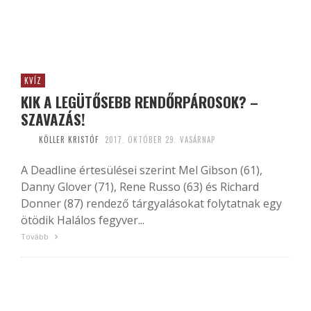
KVÍZ
KIK A LEGÜTŐSEBB RENDŐRPÁROSOK? –
SZAVAZÁS!
KÖLLER KRISTÓF
2017. OKTÓBER 29. VASÁRNAP
A Deadline értesülései szerint Mel Gibson (61),
Danny Glover (71), Rene Russo (63) és Richard
Donner (87) rendező tárgyalásokat folytatnak egy
ötödik Halálos fegyver...
Tovább