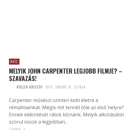
KVÍZ
MELYIK JOHN CARPENTER LEGJOBB FILMJE? –
SZAVAZÁS!
KÖLLER KRISTÓF
2019. JANUÁR 16. SZERDA
Carpenter művészi szinten kelti életre a
rémálmainkat. Mégis mit tennél tőle az első helyre?
Ennek eldöntését rátok bíznánk. Melyik alkotásától
szorul össze a legjobban...
Tovább