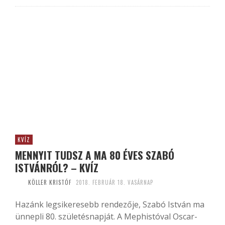
KVÍZ
MENNYIT TUDSZ A MA 80 ÉVES SZABÓ
ISTVÁNRÓL? – KVÍZ
KÖLLER KRISTÓF
2018. FEBRUÁR 18. VASÁRNAP
Hazánk legsikeresebb rendezője, Szabó István ma
ünnepli 80. születésnapját. A Mephistóval Oscar-