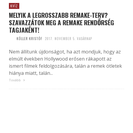
KVÍZ
MELYIK A LEGROSSZABB REMAKE-TERV?
SZAVAZZÁTOK MEG A REMAKE RENDŐRSÉG
TAGJAKÉNT!
KÖLLER KRISTÓF
2017. NOVEMBER 5. VASÁRNAP
Nem állítunk újdonságot, ha azt mondjuk, hogy az
elmúlt években Hollywood erősen rákapott az
ismert filmek feldolgozására, talán a remek ötletek
hiánya miatt, talán...
Tovább