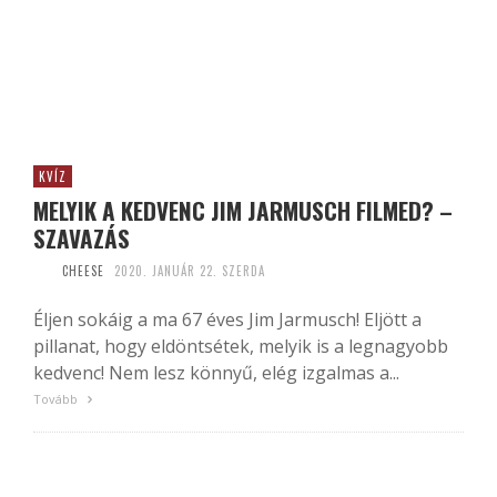
KVÍZ
MELYIK A KEDVENC JIM JARMUSCH FILMED? –
SZAVAZÁS
CHEESE
2020. JANUÁR 22. SZERDA
Éljen sokáig a ma 67 éves Jim Jarmusch! Eljött a
pillanat, hogy eldöntsétek, melyik is a legnagyobb
kedvenc! Nem lesz könnyű, elég izgalmas a...
Tovább