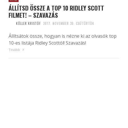
ÁLLÍTSD ÖSSZE A TOP 10 RIDLEY SCOTT
FILMET! – SZAVAZÁS
KÖLLER KRISTÓF
2017. NOVEMBER 30. CSÜTÖRTÖK
Állítsátok össze, hogyan is nézne ki az olvasók top
10-es listája Ridley Scottól! Szavazás!
Tovább