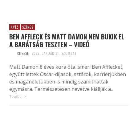
KVÍZ
SZÍNES
BEN AFFLECK ÉS MATT DAMON NEM BUKIK EL
A BARÁTSÁG TESZTEN – VIDEÓ
CHEESE
2026. JANUÁR 31. SZOMBAT
Matt Damon 8 éves kora óta ismeri Ben Afflecket,
együtt lettek Oscar-díjasok, sztárok, karrierjükben
és magánéletükben is mindig számíthattak
egymásra. Természetesen nevetve kiállják a...
Tovább