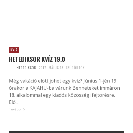
KVÍZ
HETEDIKSOR KVÍZ 19.0
HETEDIKSOR
2017. MÁJUS 18. CSÜTÖRTÖK
Még vakáció előtt jöhet egy kvíz? Június 1-jén 19
órakor a KAJAHU-ba várunk Benneteket immáron
18. alkalommal egy kiadós közösségi fejtörésre.
Elő...
Tovább