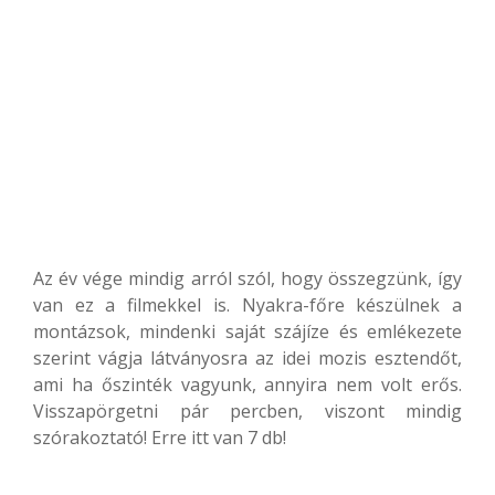
Az év vége mindig arról szól, hogy összegzünk, így
van ez a filmekkel is. Nyakra-főre készülnek a
montázsok, mindenki saját szájíze és emlékezete
szerint vágja látványosra az idei mozis esztendőt,
ami ha őszinték vagyunk, annyira nem volt erős.
Visszapörgetni pár percben, viszont mindig
szórakoztató! Erre itt van 7 db!