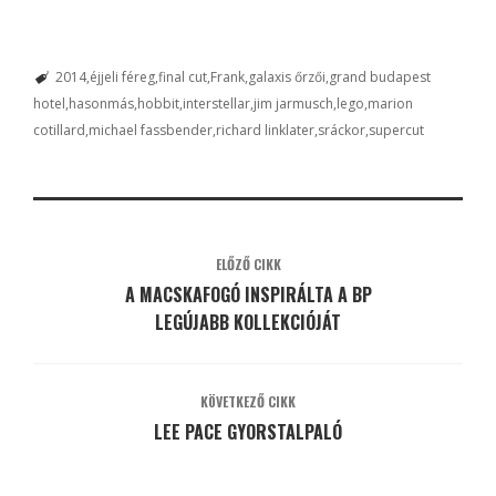
2014
éjjeli féreg
final cut
Frank
galaxis őrzői
grand budapest
hotel
hasonmás
hobbit
interstellar
jim jarmusch
lego
marion
cotillard
michael fassbender
richard linklater
sráckor
supercut
ELŐZŐ CIKK
A MACSKAFOGÓ INSPIRÁLTA A BP
LEGÚJABB KOLLEKCIÓJÁT
KÖVETKEZŐ CIKK
LEE PACE GYORSTALPALÓ