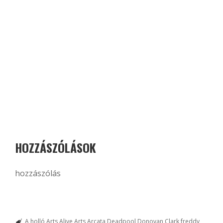
HOZZÁSZÓLÁSOK
hozzászólás
A holló
Arts Alive
Arts Arcata
Deadpool
Donovan Clark
freddy