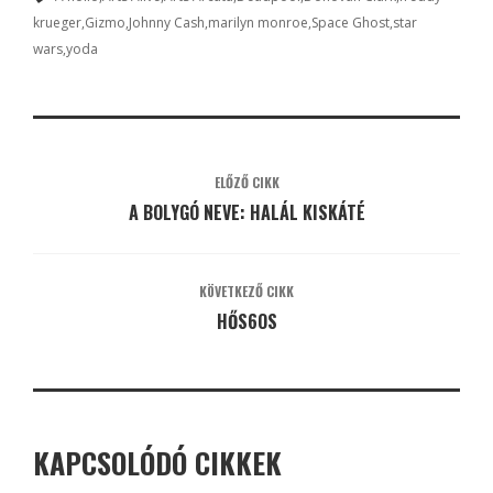
krueger
Gizmo
Johnny Cash
marilyn monroe
Space Ghost
star
wars
yoda
ELŐZŐ CIKK
A BOLYGÓ NEVE: HALÁL KISKÁTÉ
KÖVETKEZŐ CIKK
HŐS6OS
KAPCSOLÓDÓ CIKKEK