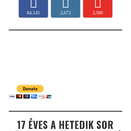
84,145
2,673
3,580
17 ÉVES A HETEDIK SOR