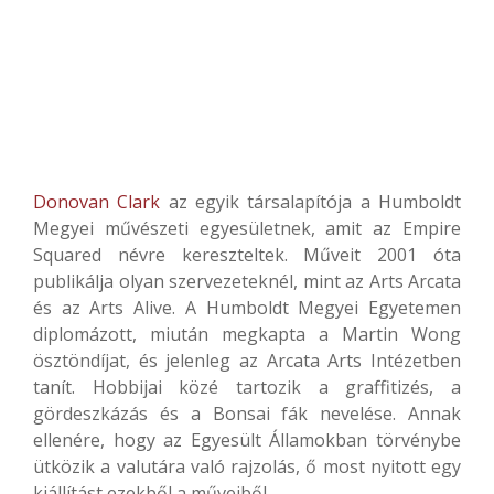
Donovan Clark
az egyik társalapítója a Humboldt
Megyei művészeti egyesületnek, amit az Empire
Squared névre kereszteltek. Műveit 2001 óta
publikálja olyan szervezeteknél, mint az Arts Arcata
és az Arts Alive. A Humboldt Megyei Egyetemen
diplomázott, miután megkapta a Martin Wong
ösztöndíjat, és jelenleg az Arcata Arts Intézetben
tanít. Hobbijai közé tartozik a graffitizés, a
gördeszkázás és a Bonsai fák nevelése. Annak
ellenére, hogy az Egyesült Államokban törvénybe
ütközik a valutára való rajzolás, ő most nyitott egy
kiállítást ezekből a műveiből.