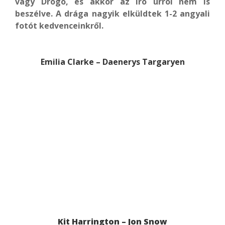
vagy Drogo, és akkor az író úrról nem is
beszélve. A drága nagyik elküldtek 1-2 angyali
fotót kedvenceinkről.
Emilia Clarke – Daenerys Targaryen
Kit Harrington – Jon Snow