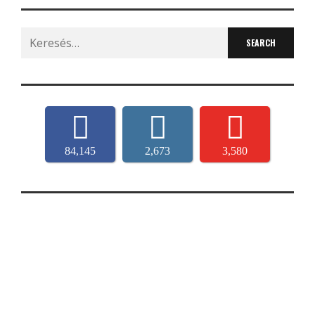
Search
for:
84,145
2,673
3,580