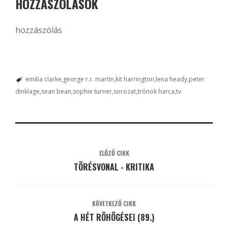
HOZZÁSZÓLÁSOK
hozzászólás
emilia clarke
george r.r. martin
kit harrington
lena heady
peter
dinklage
sean bean
sophie turner
sorozat
trónok harca
tv
ELŐZŐ CIKK
TÖRÉSVONAL - KRITIKA
KÖVETKEZŐ CIKK
A HÉT RÖHÖGÉSEI (89.)