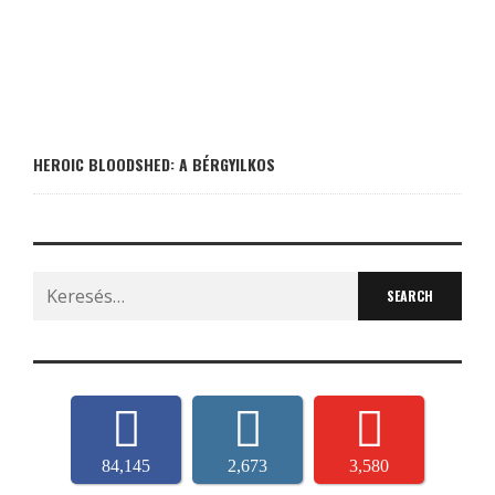
HEROIC BLOODSHED: A BÉRGYILKOS
Search
for:
84,145
2,673
3,580