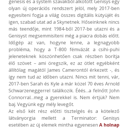
genesis és a system szavakból alkotott Genisys egy
olyan új operációs rendszert jelöl, mely 2017-ben
egyesíteni fogja a világ összes digitális kütyüjét és
igen, szabad utat ad a Skynetnek. Hőseinknek nincs
más teendője, mint 1984-ből 2017-be utazni és a
Genisyst megsemmisíteni még a piacra dobás előtt.
Időgép az van, hogyne lenne, a legnagyobb
probléma, hogy a T-800 fémvázát a csihi-puhi
jeleneteknek köszönhetően csak részben borítja
élő szövet – ami öregszik, ez az ötlet egyébként
állítólag magától James Camerontól érkezett -, és
így nem tud az időben utazni. Nincs mit tenni, vár,
2017-ben Sarah és Kyle a már közel 70 éves Arnold
Schwarzeneggerrel találkozik. Ééés…a felnőtt John
Connorral…meg a gyerekkel is. Nem értjük? Nem
baj. Vegyünk egy mély levegőt.
Az első két rész előtti tisztelgés és a kötelező
látványorgia mellett a Terminator: Genisys
esetében az új elemek mintha egyenesen
A holnap