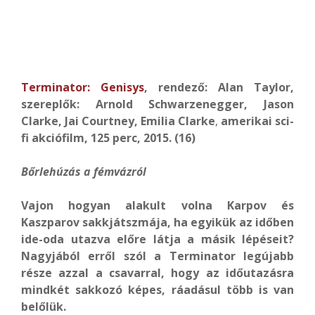
Terminator: Genisys
, rendező: Alan
Taylor,
szereplők: Arnold Schwarzenegger, Jason
Clarke, Jai Courtney, Emilia Clarke
,
amerikai sci-
fi akciófilm, 125 perc, 2015. (16)
Bőrlehúzás a fémvázról
Vajon hogyan alakult volna Karpov és
Kaszparov sakkjátszmája, ha egyikük az időben
ide-oda utazva előre látja a másik lépéseit?
Nagyjából erről szól a Terminator legújabb
része azzal a csavarral, hogy az időutazásra
mindkét sakkozó képes, ráadásul több is van
belőlük.