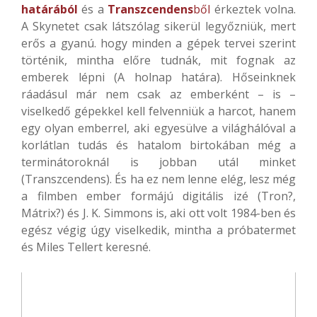
határából
és a
Transzcendens
ből
érkeztek volna.
A Skynetet csak látszólag sikerül legyőzniük, mert
erős a gyanú. hogy minden a gépek tervei szerint
történik, mintha előre tudnák, mit fognak az
emberek lépni (A holnap határa). Hőseinknek
ráadásul már nem csak az emberként – is –
viselkedő gépekkel kell felvenniük a harcot, hanem
egy olyan emberrel, aki egyesülve a világhálóval a
korlátlan tudás és hatalom birtokában még a
terminátoroknál is jobban utál minket
(Transzcendens). És ha ez nem lenne elég, lesz még
a filmben ember formájú digitális izé (Tron?,
Mátrix?) és J. K. Simmons is, aki ott volt 1984-ben és
egész végig úgy viselkedik, mintha a próbatermet
és Miles Tellert keresné.