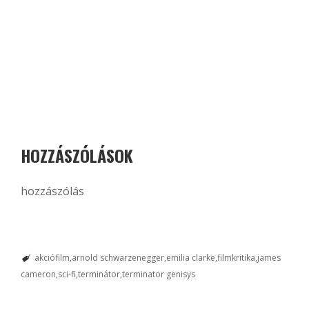
HOZZÁSZÓLÁSOK
hozzászólás
akciófilm
arnold schwarzenegger
emilia clarke
filmkritika
james
cameron
sci-fi
terminátor
terminator genisys