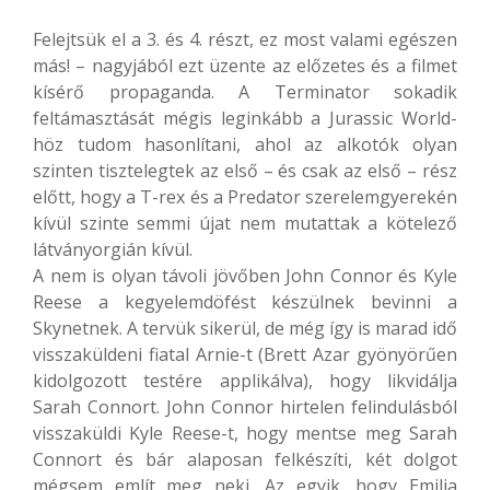
Felejtsük el a 3. és 4. részt, ez most valami egészen
más! – nagyjából ezt üzente az előzetes és a filmet
kísérő propaganda. A Terminator sokadik
feltámasztását mégis leginkább a Jurassic World-
höz tudom hasonlítani, ahol az alkotók olyan
szinten tisztelegtek az első – és csak az első – rész
előtt, hogy a T-rex és a Predator szerelemgyerekén
kívül szinte semmi újat nem mutattak a kötelező
látványorgián kívül.
A nem is olyan távoli jövőben John Connor és Kyle
Reese a kegyelemdöfést készülnek bevinni a
Skynetnek. A tervük sikerül, de még így is marad idő
visszaküldeni fiatal Arnie-t (Brett Azar gyönyörűen
kidolgozott testére applikálva), hogy likvidálja
Sarah Connort. John Connor hirtelen felindulásból
visszaküldi Kyle Reese-t, hogy mentse meg Sarah
Connort és bár alaposan felkészíti, két dolgot
mégsem említ meg neki. Az egyik, hogy Emilia