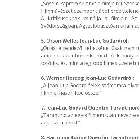
„Sosem kaptam semmit a filmjeitől. Szerke
Filmművészet szempontjából érdektelenek
A kritikusoknak csinálja a filmjeit. A
Svédországban. Agyzsibbasztóan unalmas 
5. Orson Welles Jean-Luc Godardról:
„Óriási a rendezői tehetsége. Csak nem
amiben különbözünk, mert ő komolyan
törődik, és, mint a legtöbb filmes üzenetné
6. Werner Herzog Jean-Luc Godardról:
„A Jean-Luc Godard félék számomra olyan
filmmel hasonlítod össze.”
7. Jean-Luc Godard Quentin Tarantinoró
„Tarantino az egyik filmem után nevezte e
adja azt a pénzt.”
8. Harmony Korine Quentin Tarantinoró