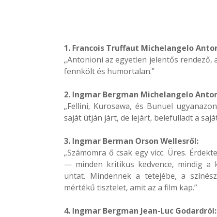
1. Francois Truffaut Michelangelo Anton
„Antonioni az egyetlen jelentős rendező, 
fennkölt és humortalan.”
2. Ingmar Bergman Michelangelo Anton
„Fellini, Kurosawa, és Bunuel ugyanazo
saját útján járt, de lejárt, belefulladt a s
3. Ingmar Berman Orson Wellesről:
„Számomra ő csak egy vicc. Üres. Érdekt
— minden kritikus kedvence, mindig a 
untat. Mindennek a tetejébe, a színészi
mértékű tisztelet, amit az a film kap.”
4. Ingmar Bergman Jean-Luc Godardról: