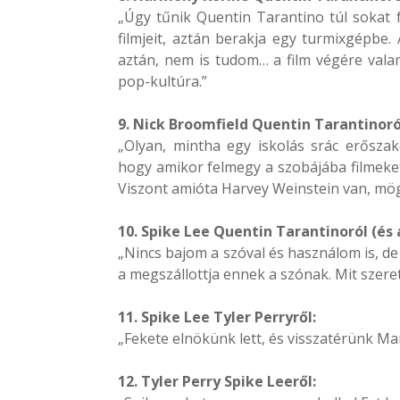
„Úgy tűnik Quentin Tarantino túl sokat 
filmjeit, aztán berakja egy turmixgépbe
aztán, nem is tudom… a film végére valam
pop-kultúra.”
9. Nick Broomfield Quentin Tarantinoró
„Olyan, mintha egy iskolás srác erőszak
hogy amikor felmegy a szobájába filmeket í
Viszont amióta Harvey Weinstein van, mögö
10. Spike Lee Quentin Tarantinoról (és 
„Nincs bajom a szóval és használom is, de
a megszállottja ennek a szónak. Mit szeret
11. Spike Lee Tyler Perryről:
„Fekete elnökünk lett, és visszatérünk M
12. Tyler Perry Spike Leeről: