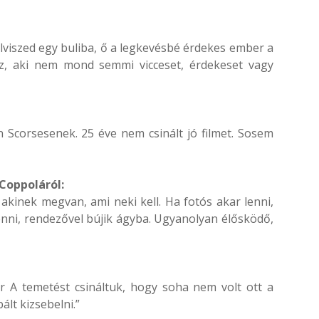
 elviszed egy buliba, ő a legkevésbé érdekes ember a
az, aki nem mond semmi vicceset, érdekeset vagy
n Scorsesenek. 25 éve nem csinált jó filmet. Sosem
 Coppoláról:
akinek megvan, ami neki kell. Ha fotós akar lenni,
enni, rendezővel bújik ágyba. Ugyanolyan élősködő,
or A temetést csináltuk, hogy soha nem volt ott a
lt kizsebelni.”