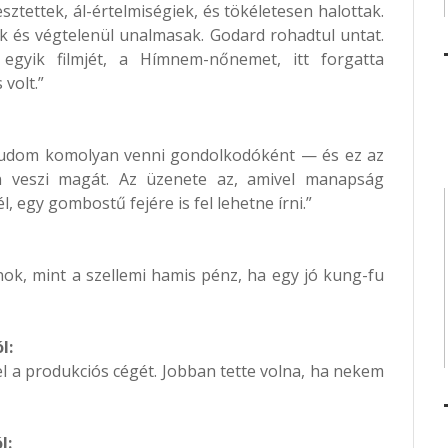
sztettek, ál-értelmiségiek, és tökéletesen halottak.
 és végtelenül unalmasak. Godard rohadtul untat.
z egyik filmjét, a Hímnem-nőnemet, itt forgatta
volt.”
 tudom komolyan venni gondolkodóként — és ez az
 veszi magát. Az üzenete az, amivel manapság
l, egy gombostű fejére is fel lehetne írni.”
ok, mint a szellemi hamis pénz, ha egy jó kung-fu
l:
l a produkciós cégét. Jobban tette volna, ha nekem
l: