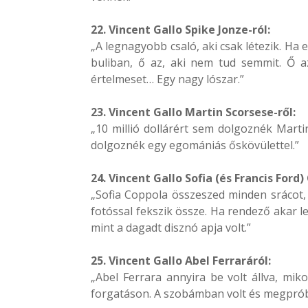
22. Vincent Gallo Spike Jonze-ról:
„A legnagyobb csaló, aki csak létezik. Ha
buliban, ő az, aki nem tud semmit. Ő 
értelmeset… Egy nagy lószar.”
23. Vincent Gallo Martin Scorsese-ről:
„10 millió dollárért sem dolgoznék Marti
dolgoznék egy egomániás őskövülettel.”
24. Vincent Gallo Sofia (és Francis Ford)
„Sofia Coppola összeszed minden srácot, 
fotóssal fekszik össze. Ha rendező akar l
mint a dagadt disznó apja volt.”
25. Vincent Gallo Abel Ferraráról:
„Abel Ferrara annyira be volt állva, mik
forgatáson. A szobámban volt és megpróbá