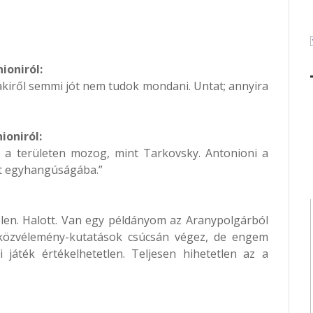
ioniról:
akiről semmi jót nem tudok mondani. Untat; annyira
ioniról:
n a területen mozog, mint Tarkovsky. Antonioni a
aját egyhangúságába.”
elen. Halott. Van egy példányom az Aranypolgárból
közvélemény-kutatások csúcsán végez, de engem
 játék értékelhetetlen. Teljesen hihetetlen az a