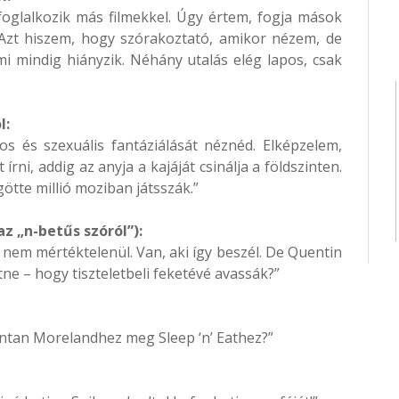
foglalkozik más filmekkel. Úgy értem, fogja mások
. Azt hiszem, hogy szórakoztató, amikor nézem, de
i mindig hiányzik. Néhány utalás elég lapos, csak
l:
os és szexuális fantáziálását néznéd. Elképzelem,
rni, addig az anyja a kajáját csinálja a földszinten.
tte millió moziban játsszák.”
az „n-betűs szóról”):
 nem mértéktelenül. Van, aki így beszél. De Quentin
ne – hogy tiszteletbeli feketévé avassák?”
antan Morelandhez meg Sleep ‘n’ Eathez?”