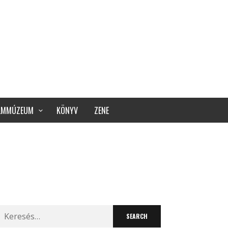
ILMMÚZEUM
KÖNYV
ZENE
Search
for: