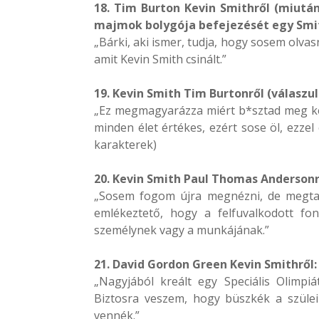
18. Tim Burton Kevin Smithről (miután
majmok bolygója befejezését egy Smit
„Bárki, aki ismer, tudja, hogy sosem olva
amit Kevin Smith csinált.”
19. Kevin Smith Tim Burtonről (válaszu
„Ez megmagyarázza miért b*sztad meg két
minden élet értékes, ezért sose öl, ezze
karakterek)
20. Kevin Smith Paul Thomas Andersonr
„Sosem fogom újra megnézni, de megtar
emlékeztető, hogy a felfuvalkodott fo
személynek vagy a munkájának.”
21. David Gordon Green Kevin Smithről:
„Nagyjából kreált egy Speciális Olimpiá
Biztosra veszem, hogy büszkék a szüleik
vennék.”