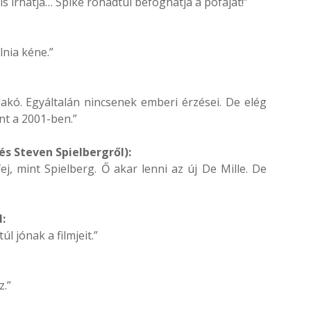
s írhatja… Spike rohadtul befoghatja a pofáját!”
nia kéne.”
akó. Egyáltalán nincsenek emberi érzései. De elég
nt a 2001-ben.”
és Steven Spielbergről):
 mint Spielberg. Ő akar lenni az új De Mille. De
:
 jónak a filmjeit.”
z.”