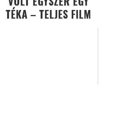
VOLT EGYSZER EGY
TÉKA – TELJES FILM