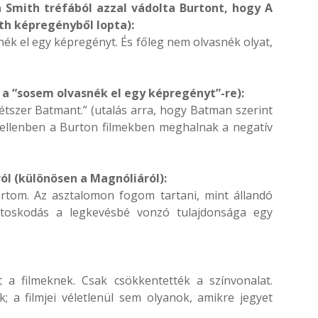
 Smith tréfából azzal vádolta Burtont, hogy A
h képregényből lopta):
snék el egy képregényt. És főleg nem olvasnék olyat,
l a “sosem olvasnék el egy képregényt”-re):
szer Batmant.” (utalás arra, hogy Batman szerint
l ellenben a Burton filmekben meghalnak a negatív
ól (különösen a Magnóliáról):
tom. Az asztalomon fogom tartani, mint állandó
ntoskodás a legkevésbé vonzó tulajdonsága egy
t a filmeknek. Csak csökkentették a színvonalat.
; a filmjei véletlenül sem olyanok, amikre jegyet