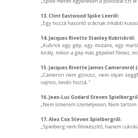
„Spike mehet egyenesen a pokolba! Ezt le i
13. Clint Eastwood Spike Leeről:
„Egy hozzá hasonló srácnak inkább kussol
14. Jacques Rivette Stanley Kubrickról:
„Kubrick egy gép, egy mutáns, egy marsl
király, mikor a gép más gépeket filmez, mi
15. Jacques Rivette James Cameronról (
„Cameron nem gonosz, nem olyan seggfej,
sajnos, kevés hozzá. “
16. Jean-Luc Godard Steven Spielbergről
„Nem ismerem személyesen. Nem tartom túl
17. Alex Cox Steven Spielbergről:
„Spielberg nem filmkészítő, hanem cukrás