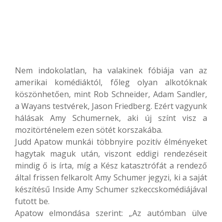
Nem indokolatlan, ha valakinek fóbiája van az
amerikai komédiáktól, főleg olyan alkotóknak
köszönhetően, mint Rob Schneider, Adam Sandler,
a Wayans testvérek, Jason Friedberg. Ezért vagyunk
hálásak Amy Schumernek, aki új színt visz a
mozitörténelem ezen sötét korszakába.
Judd Apatow munkái többnyire pozitív élményeket
hagytak maguk után, viszont eddigi rendezéseit
mindig ő is írta, míg a Kész katasztrófát a rendező
által frissen felkarolt Amy Schumer jegyzi, ki a saját
készítésű Inside Amy Schumer szkeccskomédiájával
futott be.
Apatow elmondása szerint: „Az autómban ülve