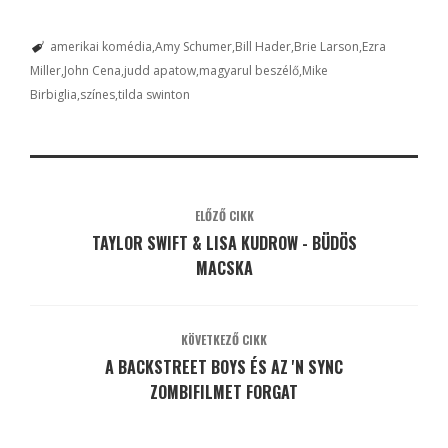
amerikai komédia
Amy Schumer
Bill Hader
Brie Larson
Ezra
Miller
John Cena
judd apatow
magyarul beszélő
Mike
Birbiglia
színes
tilda swinton
ELŐZŐ CIKK
TAYLOR SWIFT & LISA KUDROW - BÜDÖS
MACSKA
KÖVETKEZŐ CIKK
A BACKSTREET BOYS ÉS AZ 'N SYNC
ZOMBIFILMET FORGAT