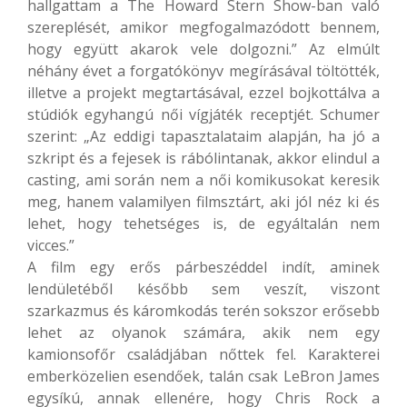
hallgattam a The Howard Stern Show-ban való
szereplését, amikor megfogalmazódott bennem,
hogy együtt akarok vele dolgozni.” Az elmúlt
néhány évet a forgatókönyv megírásával töltötték,
illetve a projekt megtartásával, ezzel bojkottálva a
stúdiók egyhangú női vígjáték receptjét. Schumer
szerint: „Az eddigi tapasztalataim alapján, ha jó a
szkript és a fejesek is rábólintanak, akkor elindul a
casting, ami során nem a női komikusokat keresik
meg, hanem valamilyen filmsztárt, aki jól néz ki és
lehet, hogy tehetséges is, de egyáltalán nem
vicces.”
A film egy erős párbeszéddel indít, aminek
lendületéből később sem veszít, viszont
szarkazmus és káromkodás terén sokszor erősebb
lehet az olyanok számára, akik nem egy
kamionsofőr családjában nőttek fel. Karakterei
emberközelien esendőek, talán csak LeBron James
egysíkú, annak ellenére, hogy Chris Rock a