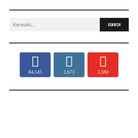
Search
for:
84,145
2,673
3,580