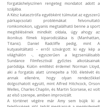
forgatáshelyszínen rengeteg mondatot adott a
szájába.
A Kész katasztrófa egyébként túlmutat az egyszerű
párkapcsolati problémákat felvonultató
romkomokon, ugyanis megtalálható benne a sport
megítélésének mindkét oldala, úgy ahogy az
ikonikus filmek kiparodizálása is (Manhattan,
Titanic). Daniel Radcliffe pedig, mint A
kutyasétáltató – erről szivárgott ki egy kép a
világhálón -, egyszerűen a legzseniálisabb
Sundance Filmfesztivál győztes alkotásainak
paródiája. Külön említést érdemel Norman Lloyd,
aki a forgatás alatt ünnepelte a 100. életévét és
annak ellenére, hogy olyan rendezőkkel
dolgozhatott együtt, mint Alfred Hitchcock, Orson
Welles, Charles Chaplin, és Martin Scorsese, ez volt
az első szerepe, amiben improvizált.
A történet végére már Amy sem bújik ki a
felelősségek alól, tehát megkapjuk a megérdemelt