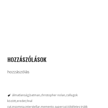
HOZZÁSZÓLÁSOK
hozzászólás
álmatlanság
batman
christopher nolan
csillagok
között
eredet
final
cut
insomnia
interstellar
memento
supercut
tökéletes trükk