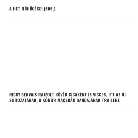
A HÉT RÖHÖGÉSEI (606.)
RICKY GERVAIS RAJZOLT KÖVÉR CICAKÉNT IS VICCES, ITT AZ ÚJ
SOROZATÁNAK, A KÓBOR MACSKÁK BANDÁJÁNAK TRAILERE