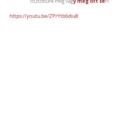
osztottunk meg vag
y még ott se
m.
https://youtu.be/ZPrYtb6diu8