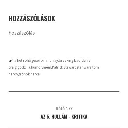
HOZZÁSZÓLÁSOK
hozzászólás
a hét röhögései
bill murray
breaking bad
daniel
craig
godzilla
humor
mém
Patrick Stewart
star wars
tom
hardy
trónok harca
ELŐZŐ CIKK
AZ 5. HULLÁM - KRITIKA