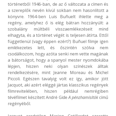
történetből 1946-ban, de az ő változata a címen és
a szereplők nevén kívül sokban nem hasonlított a
könyvre. 1964-ben Luis Buñuelt ihlette meg a
regény, amelyhez ő is elég bátran hozzányúlt: a
szobalány múltbéli visszaemlékezéseit mind
elhagyta, és a történet végét is teljesen átírta. Ettől
függetlenül (vagy éppen ezért?) Buñuel filmje igen
emlékezetes lett, és őszintén szólva nem
csodálkozom, hogy azóta senki nem vette magának
a bátorságot, hogy a spanyol mester nyomdokába
lépjen, hiszen neki olyan színészek álltak
rendelkezésére, mint Jeanne Moreau és Michel
Piccoli. Egészen tavalyig volt ez így, amikor jött
Jacquot, aki azért eléggé jártas klasszikus regények
filmrevitelében, hiszen például nemrégiben
tévéfilmet készített André Gide
A pénzhamisítók
című
regényéből.
Jacquot eredetileg Marion Cotillardot szerette