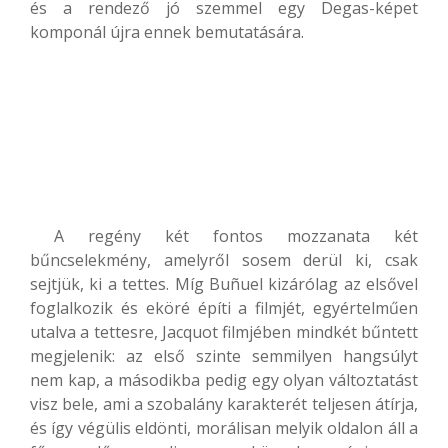
és a rendező jó szemmel egy Degas-képet
komponál újra ennek bemutatására.
A regény két fontos mozzanata két
bűncselekmény, amelyről sosem derül ki, csak
sejtjük, ki a tettes. Míg Buñuel kizárólag az elsővel
foglalkozik és eköré építi a filmjét, egyértelműen
utalva a tettesre, Jacquot filmjében mindkét bűntett
megjelenik: az első szinte semmilyen hangsúlyt
nem kap, a másodikba pedig egy olyan változtatást
visz bele, ami a szobalány karakterét teljesen átírja,
és így végülis eldönti, morálisan melyik oldalon áll a