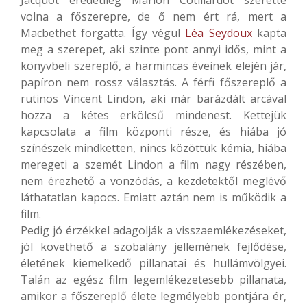
volna a főszerepre, de ő nem ért rá, mert a
Macbethet forgatta. Így végül
Léa Seydoux
kapta
meg a szerepet, aki szinte pont annyi idős, mint a
könyvbeli szereplő, a harmincas éveinek elején jár,
papíron nem rossz választás. A férfi főszereplő a
rutinos Vincent Lindon, aki már barázdált arcával
hozza a kétes erkölcsű mindenest. Kettejük
kapcsolata a film központi része, és hiába jó
színészek mindketten, nincs közöttük kémia, hiába
meregeti a szemét Lindon a film nagy részében,
nem érezhető a vonzódás, a kezdetektől meglévő
láthatatlan kapocs. Emiatt aztán nem is működik a
film.
Pedig jó érzékkel adagolják a visszaemlékezéseket,
jól követhető a szobalány jellemének fejlődése,
életének kiemelkedő pillanatai és hullámvölgyei.
Talán az egész film legemlékezetesebb pillanata,
amikor a főszereplő élete legmélyebb pontjára ér,