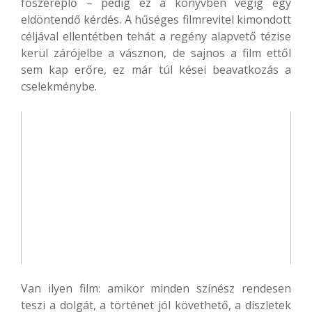
főszereplő – pedig ez a könyvben végig egy
eldöntendő kérdés. A hűséges filmrevitel kimondott
céljával ellentétben tehát a regény alapvető tézise
kerül zárójelbe a vásznon, de sajnos a film ettől
sem kap erőre, ez már túl kései beavatkozás a
cselekménybe.
Van ilyen film: amikor minden színész rendesen
teszi a dolgát, a történet jól követhető, a díszletek