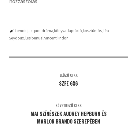
hozzászólás
benoit jacquot
dráma
könyvadaptáció
kosztümös
Léa
Seydoux
luis bunuel
vincent lindon
ELŐZŐ CIKK
SZFE 6X6
KÖVETKEZŐ CIKK
MAI SZÍNÉSZEK AUDREY HEPBURN ÉS
MARLON BRANDO SZEREPÉBEN