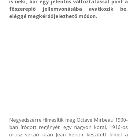
is neki, bár egy jelentős változtatással pont a
főszereplő jellemvonásába avatkozik be,
eléggé megkérdőjelezhető módon.
Negyedszerre filmesítik meg Octave Mirbeau 1900-
ban íródott regényét: egy nagyon korai, 1916-os
orosz verzió után Jean Renoir készített filmet a