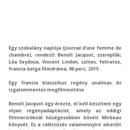
Egy szobalány naplója (Journal d’une femme de
chambre), rendező: Benoît Jacquot, szereplők:
Léa Seydoux, Vincent Lindon, színes, feliratos,
francia-belga filmdráma, 96 perc, 2015
Egy francia klasszikus regény unalmas és
izgalommentes megfilmesítése
Benoît Jacquot úgy érezte, el kell készíteni egy
olyan regényadaptációt, amely az eddigi
filmverzióknál hűségesebben követi Mirbeau
könyvét. Ez a célkitűzés valamennyire sikerült