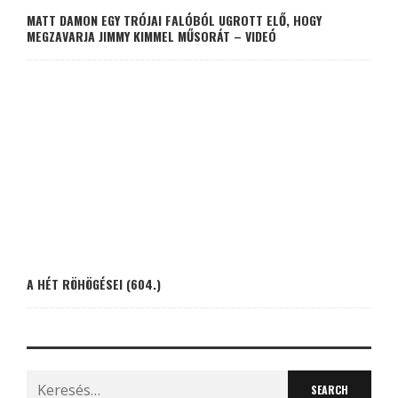
MATT DAMON EGY TRÓJAI FALÓBÓL UGROTT ELŐ, HOGY
MEGZAVARJA JIMMY KIMMEL MŰSORÁT – VIDEÓ
A HÉT RÖHÖGÉSEI (604.)
Search