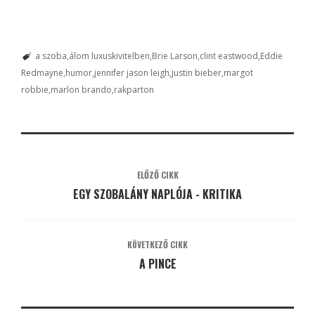
a szoba
álom luxuskivitelben
Brie Larson
clint eastwood
Eddie
Redmayne
humor
jennifer jason leigh
justin bieber
margot
robbie
marlon brando
rakparton
ELŐZŐ CIKK
EGY SZOBALÁNY NAPLÓJA - KRITIKA
KÖVETKEZŐ CIKK
A PINCE