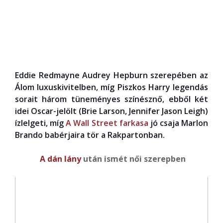
Eddie Redmayne Audrey Hepburn szerepében az
Álom luxuskivitelben, míg Piszkos Harry legendás
sorait három tüneményes színésznő, ebből két
idei Oscar-jelölt (Brie Larson, Jennifer Jason Leigh)
ízlelgeti, míg
A Wall Street farkasa
jó csaja Marlon
Brando babérjaira tör a Rakpartonban.
A dán lány
után ismét női szerepben