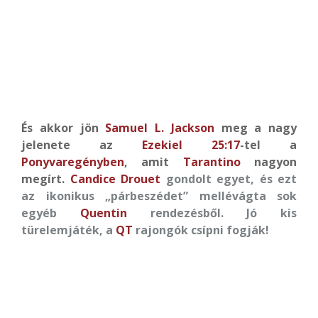
És akkor jön
Samuel L. Jackson
meg a nagy
jelenete az
Ezekiel 25:17
-tel a
Ponyvaregényben
, amit
Tarantino
nagyon
megírt.
Candice Drouet
gondolt egyet, és ezt
az ikonikus „párbeszédet” mellévágta sok
egyéb
Quentin
rendezésből. Jó kis
türelemjáték, a
QT
rajongók csípni fogják!