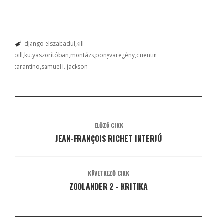
django elszabadul
kill
bill
kutyaszorítóban
montázs
ponyvaregény
quentin
tarantino
samuel l. jackson
ELŐZŐ CIKK
JEAN-FRANÇOIS RICHET INTERJÚ
KÖVETKEZŐ CIKK
ZOOLANDER 2 - KRITIKA