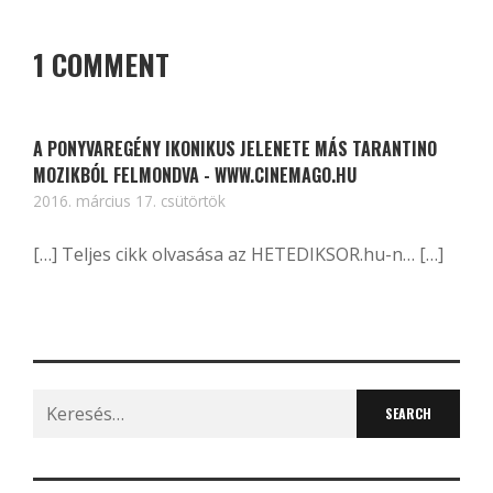
1 COMMENT
A PONYVAREGÉNY IKONIKUS JELENETE MÁS TARANTINO
MOZIKBÓL FELMONDVA - WWW.CINEMAGO.HU
2016. március 17. csütörtök
[…] Teljes cikk olvasása az HETEDIKSOR.hu-n… […]
Search
for: