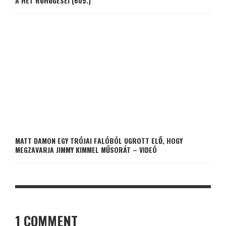
A HÉT RÖHÖGÉSEI (605.)
MATT DAMON EGY TRÓJAI FALÓBÓL UGROTT ELŐ, HOGY
MEGZAVARJA JIMMY KIMMEL MŰSORÁT – VIDEÓ
1 COMMENT