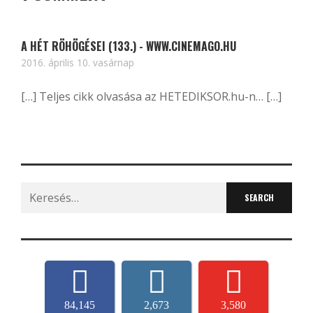
A HÉT RÖHÖGÉSEI (133.) - WWW.CINEMAGO.HU
2016. április 10. vasárnap
[…] Teljes cikk olvasása az HETEDIKSOR.hu-n… […]
Search
for:
84,145
2,673
3,580