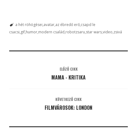
a hét röhögései
avatar
az ébredő erő
csapd le
csacsi
gif
humor
modern család
robotzsaru
star wars
video
zsivá
ELŐZŐ CIKK
MAMA - KRITIKA
KÖVETKEZŐ CIKK
FILMVÁROSOK: LONDON