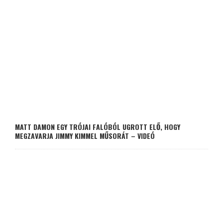
MATT DAMON EGY TRÓJAI FALÓBÓL UGROTT ELŐ, HOGY
MEGZAVARJA JIMMY KIMMEL MŰSORÁT – VIDEÓ