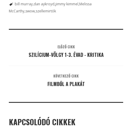
bill murray
dan aykroyd
jimmy kimmel
Melissa
McCarthy
swow
szellemirtók
ELŐZŐ CIKK
SZILÍCIUM-VÖLGY 1-3. ÉVAD - KRITIKA
KÖVETKEZŐ CIKK
FILMBŐL A PLAKÁT
KAPCSOLÓDÓ CIKKEK