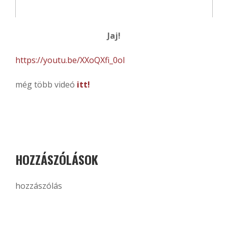
Jaj!
https://youtu.be/XXoQXfi_0oI
még több videó
itt!
HOZZÁSZÓLÁSOK
hozzászólás