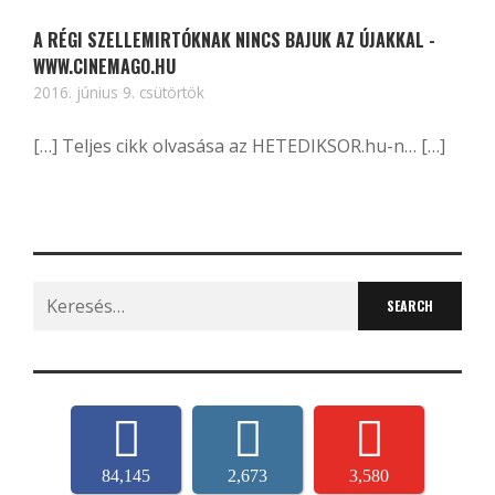
A RÉGI SZELLEMIRTÓKNAK NINCS BAJUK AZ ÚJAKKAL -
WWW.CINEMAGO.HU
2016. június 9. csütörtök
[…] Teljes cikk olvasása az HETEDIKSOR.hu-n… […]
Search
for:
84,145
2,673
3,580