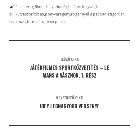
éjjeli féreg
filmes helyszínelők
halálos fegyver
kill
bill
kutyaszorítóban
ponyvaregény
roger nyúl a pácban
szigorúan
bizalmas.
terminátor
twin peaks
ELŐZŐ CIKK
JÁTÉKFILMES SPORTKÖZVETÍTÉS – LE
MANS A VÁSZNON, 1. RÉSZ
KÖVETKEZŐ CIKK
JOEY LEGNAGYOBB VERSENYE