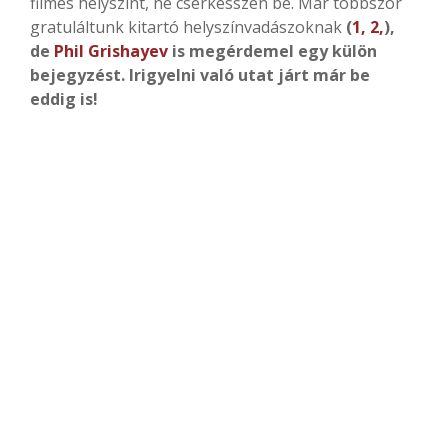
filmes helyszínt, ne cserkésszen be. Már többször
gratuláltunk kitartó helyszínvadászoknak
(
1,
2,
),
de
Phil Grishayev
is megérdemel egy külön
bejegyzést. Irigyelni való utat járt már be
eddig is!