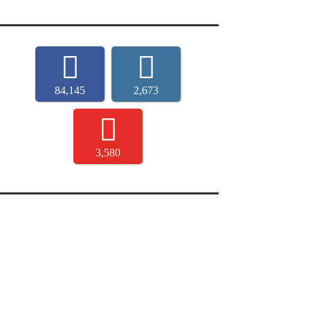
84,145
2,673
3,580