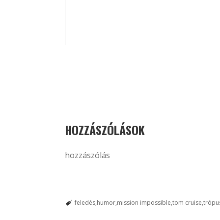
HOZZÁSZÓLÁSOK
hozzászólás
feledés
humor
mission impossible
tom cruise
trópus