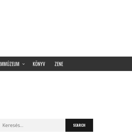
ILMMÚZEUM
KÖNYV
ZENE
Search
for: