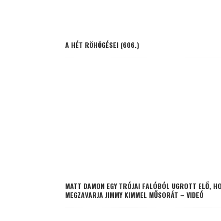
A HÉT RÖHÖGÉSEI (606.)
MATT DAMON EGY TRÓJAI FALÓBÓL UGROTT ELŐ, H
MEGZAVARJA JIMMY KIMMEL MŰSORÁT – VIDEÓ