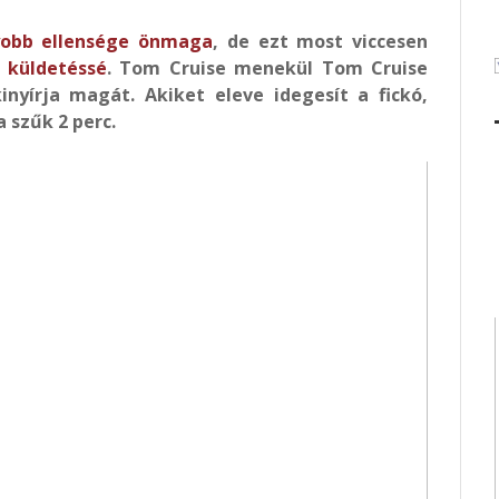
yobb ellensége önmaga
, de ezt most viccesen
s
küldetéssé
. Tom Cruise menekül Tom Cruise
inyírja magát. Akiket eleve idegesít a fickó,
 szűk 2 perc.