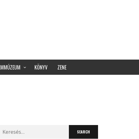
ILMMÚZEUM
KÖNYV
ZENE
Search
for: