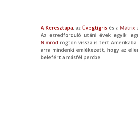
A Keresztapa
, az
Üvegtigris
és a
Mátrix
u
Az ezredforduló utáni évek egyik leg
Nimród
rögtön vissza is tért Amerikába.
arra mindenki emlékezett, hogy az ell
belefért a másfél percbe!