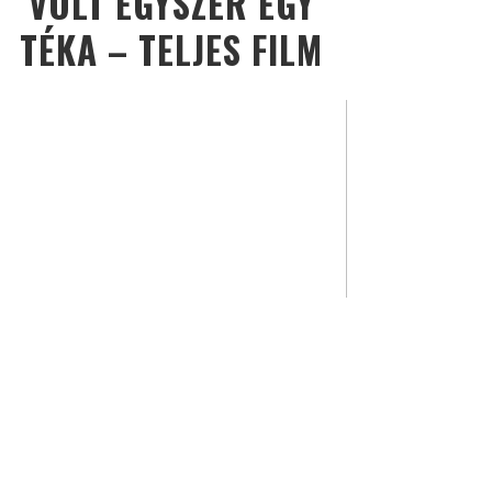
VOLT EGYSZER EGY
TÉKA – TELJES FILM