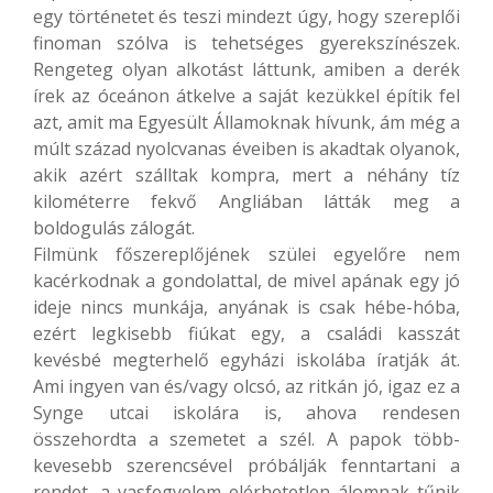
egy történetet és teszi mindezt úgy, hogy szereplői
finoman szólva is tehetséges gyerekszínészek.
Rengeteg olyan alkotást láttunk, amiben a derék
írek az óceánon átkelve a saját kezükkel építik fel
azt, amit ma Egyesült Államoknak hívunk, ám még a
múlt század nyolcvanas éveiben is akadtak olyanok,
akik azért szálltak kompra, mert a néhány tíz
kilométerre fekvő Angliában látták meg a
boldogulás zálogát.
Filmünk főszereplőjének szülei egyelőre nem
kacérkodnak a gondolattal, de mivel apának egy jó
ideje nincs munkája, anyának is csak hébe-hóba,
ezért legkisebb fiúkat egy, a családi kasszát
kevésbé megterhelő egyházi iskolába íratják át.
Ami ingyen van és/vagy olcsó, az ritkán jó, igaz ez a
Synge utcai iskolára is, ahova rendesen
összehordta a szemetet a szél. A papok több-
kevesebb szerencsével próbálják fenntartani a
rendet, a vasfegyelem elérhetetlen álomnak tűnik