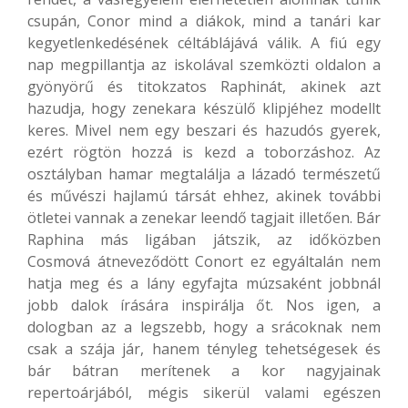
csupán, Conor mind a diákok, mind a tanári kar
kegyetlenkedésének céltáblájává válik. A fiú egy
nap megpillantja az iskolával szemközti oldalon a
gyönyörű és titokzatos Raphinát, akinek azt
hazudja, hogy zenekara készülő klipjéhez modellt
keres. Mivel nem egy beszari és hazudós gyerek,
ezért rögtön hozzá is kezd a toborzáshoz. Az
osztályban hamar megtalálja a lázadó természetű
és művészi hajlamú társát ehhez, akinek további
ötletei vannak a zenekar leendő tagjait illetően. Bár
Raphina más ligában játszik, az időközben
Cosmová átneveződött Conort ez egyáltalán nem
hatja meg és a lány egyfajta múzsaként jobbnál
jobb dalok írására inspirálja őt. Nos igen, a
dologban az a legszebb, hogy a srácoknak nem
csak a szája jár, hanem tényleg tehetségesek és
bár bátran merítenek a kor nagyjainak
repertoárjából, mégis sikerül valami egészen