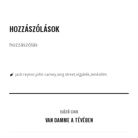
HOZZÁSZÓLÁSOK
hozzászólás
jack reynor
john carney
sing street
vígjáték
zenésfilm
ELŐZŐ CIKK
VAN DAMME A TÉVÉBEN