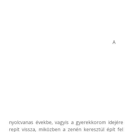
A
nyolcvanas évekbe, vagyis a gyerekkorom idejére
repít vissza, miközben a zenén keresztül épít fel