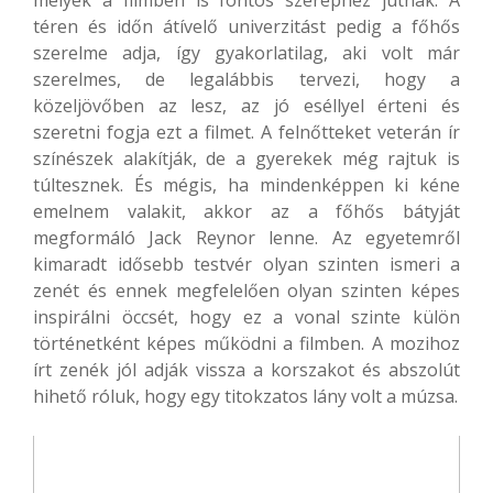
melyek a filmben is fontos szerephez jutnak. A
téren és időn átívelő univerzitást pedig a főhős
szerelme adja, így gyakorlatilag, aki volt már
szerelmes, de legalábbis tervezi, hogy a
közeljövőben az lesz, az jó eséllyel érteni és
szeretni fogja ezt a filmet. A felnőtteket veterán ír
színészek alakítják, de a gyerekek még rajtuk is
túltesznek. És mégis, ha mindenképpen ki kéne
emelnem valakit, akkor az a főhős bátyját
megformáló Jack Reynor lenne. Az egyetemről
kimaradt idősebb testvér olyan szinten ismeri a
zenét és ennek megfelelően olyan szinten képes
inspirálni öccsét, hogy ez a vonal szinte külön
történetként képes működni a filmben. A mozihoz
írt zenék jól adják vissza a korszakot és abszolút
hihető róluk, hogy egy titokzatos lány volt a múzsa.