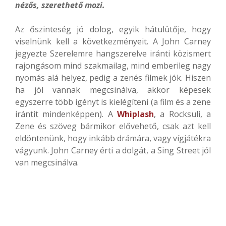
nézős, szerethető mozi.
Az őszinteség jó dolog, egyik hátulütője, hogy
viselnünk kell a következményeit. A John Carney
jegyezte Szerelemre hangszerelve iránti közismert
rajongásom mind szakmailag, mind emberileg nagy
nyomás alá helyez, pedig a zenés filmek jók. Hiszen
ha jól vannak megcsinálva, akkor képesek
egyszerre több igényt is kielégíteni (a film és a zene
irántit mindenképpen). A
Whiplash
, a Rocksuli, a
Zene és szöveg bármikor elővehető, csak azt kell
eldöntenünk, hogy inkább drámára, vagy vígjátékra
vágyunk. John Carney érti a dolgát, a Sing Street jól
van megcsinálva.