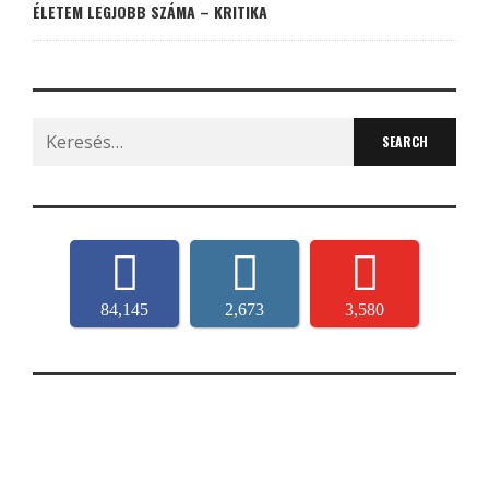
ÉLETEM LEGJOBB SZÁMA – KRITIKA
Search
for:
84,145
2,673
3,580