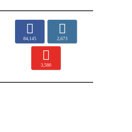
84,145
2,673
3,580