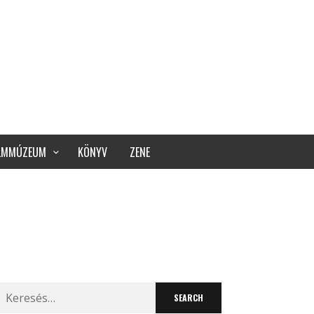
ILMMÚZEUM
KÖNYV
ZENE
Search
for: