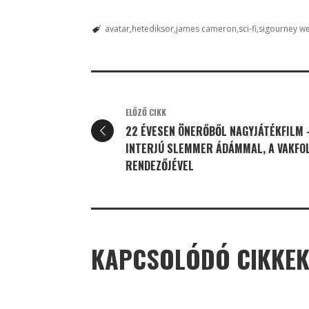
avatar
hetediksor
james cameron
sci-fi
sigourney w
ELŐZŐ CIKK
22 ÉVESEN ÖNERŐBŐL NAGYJÁTÉKFILM 
INTERJÚ SLEMMER ÁDÁMMAL, A VAKFO
RENDEZŐJÉVEL
KAPCSOLÓDÓ CIKKE