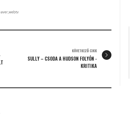
eaver
webtv
KÖVETKEZŐ CIKK
-
SULLY – CSODA A HUDSON FOLYÓN -
LT
KRITIKA
K