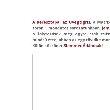
A Keresztapa
,
az Üvegtigris
, a Mátri
soron 1 mondatos sorozatunkban.
Jam
a folytatások meg egyre csak csús
minősítette, abban az egy rövidke mo
Külön köszönet
Slemmer Ádámnak
!