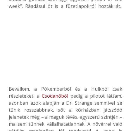
week”. Ráadásul őt is a füzetlapokról hozták át.
Bevallom, a Pókemberből és a Hulkból csak
részleteket, a
Csodanőből
pedig a pilotot láttam,
azonban azok alapján a Dr. Strange semmivel se
tűnik rosszabbnak, sőt a kórházban játszódó
jelenetek még – a maguk tévés, egyszerű szintjén –
ma sem tűnnek vállalhatatlannak. A nővérrel való
sétálás meglepően jól rendezett! A zene is