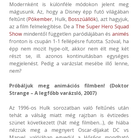
Modernként is különféle módokon jelent meg
mágusunk. Az, hogy a Disney épp futó világában
feltűnt (
Pókember
, Hulk,
Bosszúállók
), azt hagyjuk,
az a film felmelegítése. De a
The Super Hero Squad
Show
mindentől független paródiájában és
animés
fronton is csupán 1-1 fellépésre futotta. Szóval, ha
épp nem mozit hype-olt, akkor nem élt meg két
részt se, ill. azonos kontinuitásban egységes
megjelenést. Pedig a varázslat mesébe illő lenne,
nem?
Próbáljuk meg animációs filmben! (Doktor
Strange – A legfőbb varázsló, 2007)
Az 1996-os Hulk sorozatban való feltűnés után
tehát a válság miatt még rajzban is évtizedes
szünet következett (hát még filmben…), de hiába
nézzük meg a megnyert Oscar-díjakat DC vs
Marvel, valójában egyedül a Hős6os mondható