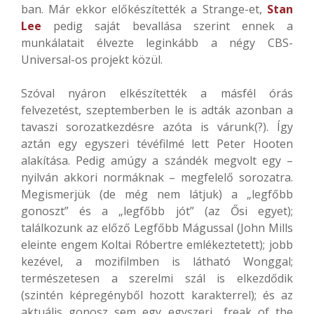
ban. Már ekkor előkészítették a Strange-et,
Stan
Lee
pedig saját bevallása szerint ennek a
munkálatait élvezte leginkább a négy CBS-
Universal-os projekt közül.
Szóval nyáron elkészítették a másfél órás
felvezetést, szeptemberben le is adták azonban a
tavaszi sorozatkezdésre azóta is várunk(?). Így
aztán egy egyszeri tévéfilmé lett Peter Hooten
alakítása. Pedig amúgy a szándék megvolt egy –
nyilván akkori normáknak – megfelelő sorozatra.
Megismerjük (de még nem látjuk) a „legfőbb
gonoszt” és a „legfőbb jót” (az Ősi egyet);
találkozunk az előző Legfőbb Mágussal (John Mills
eleinte engem Koltai Róbertre emlékeztetett); jobb
kezével, a mozifilmben is látható Wonggal;
természetesen a szerelmi szál is elkezdődik
(szintén képregényből hozott karakterrel); és az
aktuális gonosz sem egy egyszeri „freak of the