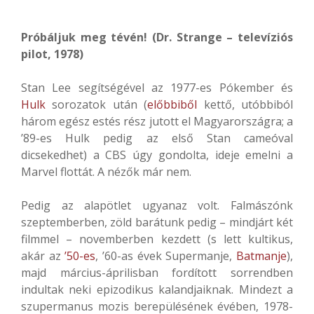
Próbáljuk meg tévén! (Dr. Strange – televíziós
pilot, 1978)
Stan Lee segítségével az 1977-es Pókember és
Hulk
sorozatok után (
előbbiből
kettő, utóbbiból
három egész estés rész jutott el Magyarországra; a
’89-es Hulk pedig az első Stan cameóval
dicsekedhet) a CBS úgy gondolta, ideje emelni a
Marvel flottát. A nézők már nem.
Pedig az alapötlet ugyanaz volt. Falmászónk
szeptemberben, zöld barátunk pedig – mindjárt két
filmmel – novemberben kezdett (s lett kultikus,
akár az
’50-es
, ’60-as évek Supermanje,
Batmanje
),
majd március-áprilisban fordított sorrendben
indultak neki epizodikus kalandjaiknak. Mindezt a
szupermanus mozis berepülésének évében, 1978-