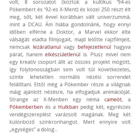
volt, 8 sorozatot (köztük a kultikus ’94-es
Pókembert és ’92-es X-Ment) és közel 250 részt élt
meg, sőt, két évvel korábban vált univerzummá,
mint a DCAU. Ám hiába gondolnánk, hogy ennyi
időben elférne a Doktor, a Marvel ekkor élte
válságát: eladta filmjogait, majd lelőtte rajzfilmjeit,
nemcsak
lezáratlanul
vagy
befejezetlenül
hagyva
párat, hanem
elkészületlenül
is. Plusz mivel nem
egy kreatív csoport állt az összes projekt mögött,
így folytonosságban sem volt túl következetes,
szinte lehetetlen normális nézési sorrendet
felállítani. Ettől még a Pókember része a világnak
máig ajánlott nézésre, ha elfogadjuk animációját.
Strange az X-Menben egy néma
cameót
, a
Pókemberben
és a
Hulkban
pedig két, egyrészes
vendégszereplést varázsolt magának. Meg két
különböző szinkronhangot. Mert ennyire volt
„egységes” a dolog…