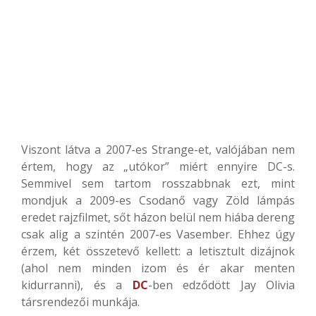
Viszont látva a 2007-es Strange-et, valójában nem
értem, hogy az „utókor” miért ennyire DC-s.
Semmivel sem tartom rosszabbnak ezt, mint
mondjuk a 2009-es Csodanő vagy Zöld lámpás
eredet rajzfilmet, sőt házon belül nem hiába dereng
csak alig a szintén 2007-es Vasember. Ehhez úgy
érzem, két összetevő kellett: a letisztult dizájnok
(ahol nem minden izom és ér akar menten
kidurranni), és a
DC
-ben edződött Jay Olivia
társrendezői munkája.