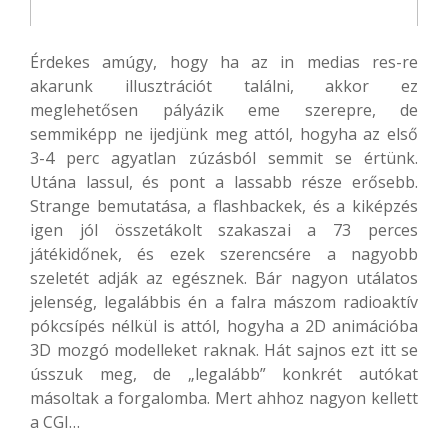
Érdekes amúgy, hogy ha az in medias res-re
akarunk illusztrációt találni, akkor ez
meglehetősen pályázik eme szerepre, de
semmiképp ne ijedjünk meg attól, hogyha az első
3-4 perc agyatlan zúzásból semmit se értünk.
Utána lassul, és pont a lassabb része erősebb.
Strange bemutatása, a flashbackek, és a kiképzés
igen jól összetákolt szakaszai a 73 perces
játékidőnek, és ezek szerencsére a nagyobb
szeletét adják az egésznek. Bár nagyon utálatos
jelenség, legalábbis én a falra mászom radioaktív
pókcsípés nélkül is attól, hogyha a 2D animációba
3D mozgó modelleket raknak. Hát sajnos ezt itt se
ússzuk meg, de „legalább” konkrét autókat
másoltak a forgalomba. Mert ahhoz nagyon kellett
a CGI…