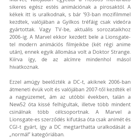
sikeres egész estés animációnak a pirosaktól. A
kékek itt is uralkodnak, s bár ’93-ban mozifilmmel
kezdtek, valójában a Gyilkos tréfáig csak videóra
gyártottak. Vagy TV-be, aktuális sorozataikhoz
2006-ig. A Marvel ekkor kezdett bele a Lionsgate-
tel modern animációs filmjeikbe (két régi anime
után), ennek egyik állomása volt a Doktor Strange.
Kiírva így, de az alcímre mindenhol másol
hivatkoznak.
Ezzel amúgy beelőzték a DC-t, akiknek 2006-ban
átmeneti évük volt és valójában 2007-től kezdték el
a nagyüzemet, ám az utóbbi években, talán a
New52 óta kissé felhígultak, illetve több mindent
csinálnak több célcsoportnak. A Marvel a
Lionsgate-es szerződés kifutása óta csak animét és
CGI-t gyárt, így a DC megtarthatta uralkodását a
„normál” kategóriában.