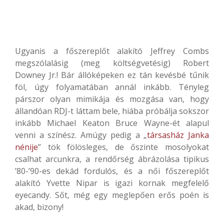
Ugyanis a főszereplőt alakító Jeffrey Combs
megszólalásig (meg költségvetésig) Robert
Downey Jr.! Bár állóképeken ez tán kevésbé tűnik
föl, úgy folyamatában annál inkább. Tényleg
párszor olyan mimikája és mozgása van, hogy
állandóan RDJ-t láttam bele, hiába próbálja sokszor
inkább Michael Keaton Bruce Wayne-ét alapul
venni a színész. Amúgy pedig a „
társasház Janka
nénije
” tök fölösleges, de őszinte mosolyokat
csalhat arcunkra, a rendőrség ábrázolása tipikus
’80-’90-es dekád fordulós, és a női főszereplőt
alakító Yvette Nipar is igazi kornak megfelelő
eyecandy. Sőt, még egy meglepően erős poén is
akad, bizony!