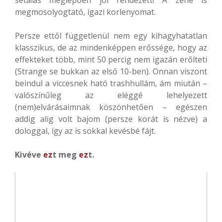
megmosolyogtató, igazi korlenyomat.
Persze ettől függetlenül nem egy kihagyhatatlan
klasszikus, de az mindenképpen erőssége, hogy az
effekteket több, mint 50 percig nem igazán erőlteti
(Strange se bukkan az első 10-ben). Onnan viszont
beindul a viccesnek ható trashhullám, ám miután –
valószínűleg az eléggé lehelyezett
(nem)elvárásaimnak köszönhetően – egészen
addig alig volt bajom (persze korát is nézve) a
dologgal, így az is sokkal kevésbé fájt.
Kivéve
ez
t meg
ez
t.