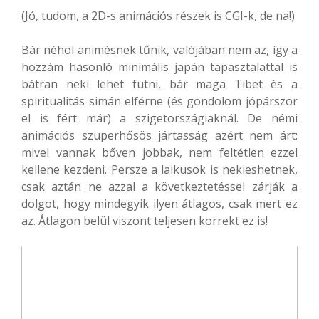
(Jó, tudom, a 2D-s animációs részek is CGI-k, de na!)
Bár néhol animésnek tűnik, valójában nem az, így a
hozzám hasonló minimális japán tapasztalattal is
bátran neki lehet futni, bár maga Tibet és a
spiritualitás simán elférne (és gondolom jópárszor
el is fért már) a szigetországiaknál. De némi
animációs szuperhősös jártasság azért nem árt:
mivel vannak bőven jobbak, nem feltétlen ezzel
kellene kezdeni. Persze a laikusok is nekieshetnek,
csak aztán ne azzal a következtetéssel zárják a
dolgot, hogy mindegyik ilyen átlagos, csak mert ez
az. Átlagon belül viszont teljesen korrekt ez is!