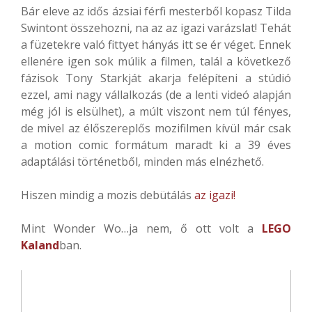
Bár eleve az idős ázsiai férfi mesterből kopasz Tilda
Swintont összehozni, na az az igazi varázslat! Tehát
a füzetekre való fittyet hányás itt se ér véget. Ennek
ellenére igen sok múlik a filmen, talál a következő
fázisok Tony Starkját akarja felépíteni a stúdió
ezzel, ami nagy vállalkozás (de a lenti videó alapján
még jól is elsülhet), a múlt viszont nem túl fényes,
de mivel az élőszereplős mozifilmen kívül már csak
a motion comic formátum maradt ki a 39 éves
adaptálási történetből, minden más elnézhető.
Hiszen mindig a mozis debütálás
az igazi!
Mint Wonder Wo…ja nem, ő ott volt a
LEGO
Kaland
ban.