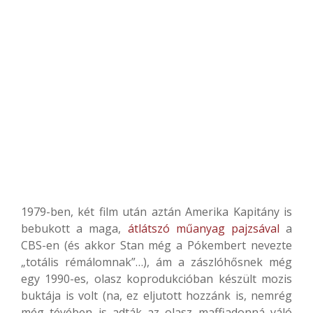
1979-ben, két film után aztán Amerika Kapitány is
bebukott a maga,
átlátszó műanyag pajzsával
a
CBS-en (és akkor Stan még a Pókembert nevezte
„totális rémálomnak”…), ám a zászlóhősnek még
egy 1990-es, olasz koprodukcióban készült mozis
buktája is volt (na, ez eljutott hozzánk is, nemrég
még tévében is adták az olasz maffiadonná váló