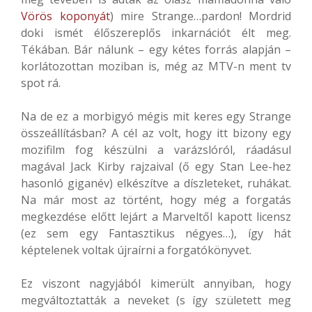
Vörös koponyát
) mire Strange…pardon! Mordrid
doki ismét élőszereplős inkarnációt élt meg.
Tékában. Bár nálunk – egy kétes forrás alapján –
korlátozottan moziban is, még az MTV-n ment tv
spot rá.
Na de ez a morbigyó mégis mit keres egy Strange
összeállításban? A cél az volt, hogy itt bizony egy
mozifilm fog készülni a varázslóról, ráadásul
magával Jack Kirby rajzaival (ő egy Stan Lee-hez
hasonló giganév) elkészítve a díszleteket, ruhákat.
Na már most az történt, hogy még a forgatás
megkezdése előtt lejárt a Marveltől kapott licensz
(ez sem egy Fantasztikus négyes…), így hát
képtelenek voltak újraírni a forgatókönyvet.
Ez viszont nagyjából kimerült annyiban, hogy
megváltoztatták a neveket (s így született meg