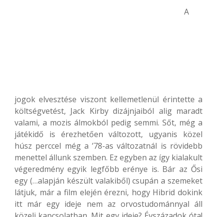
A
jogok elvesztése viszont kellemetlenül érintette a
költségvetést, Jack Kirby dizájnjaiból alig maradt
valami, a mozis álmokból pedig semmi. Sőt, még a
játékidő is érezhetően változott, ugyanis közel
húsz perccel még a ’78-as változatnál is rövidebb
menettel állunk szemben. Ez egyben az így kialakult
végeredmény egyik legfőbb erénye is. Bár az Ősi
egy (…alapján készült valakiből) csupán a szemeket
látjuk, már a film elején érezni, hogy Hibrid dokink
itt már egy ideje nem az orvostudománnyal áll
közeli kapcsolatban. Mit egy ideje? Évszázadok óta!