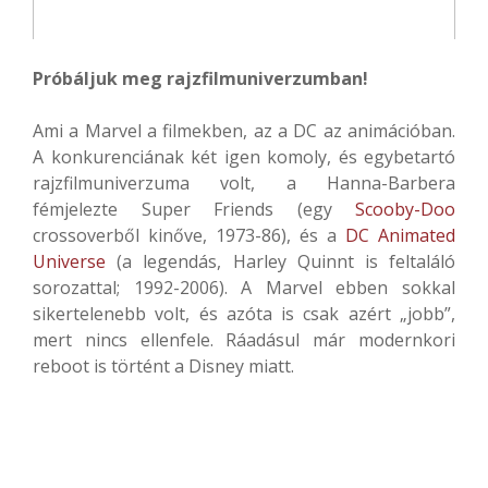
Próbáljuk meg rajzfilmuniverzumban!
Ami a Marvel a filmekben, az a DC az animációban.
A konkurenciának két igen komoly, és egybetartó
rajzfilmuniverzuma volt, a Hanna-Barbera
fémjelezte Super Friends (egy
Scooby-Doo
crossoverből kinőve, 1973-86), és a
DC Animated
Universe
(a legendás, Harley Quinnt is feltaláló
sorozattal; 1992-2006). A Marvel ebben sokkal
sikertelenebb volt, és azóta is csak azért „jobb”,
mert nincs ellenfele. Ráadásul már modernkori
reboot is történt a Disney miatt.