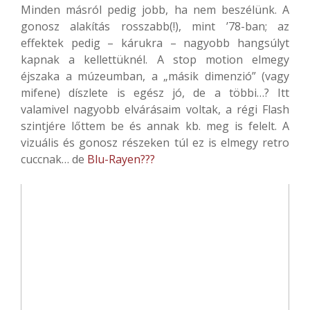
Minden másról pedig jobb, ha nem beszélünk. A
gonosz alakítás rosszabb(!), mint ’78-ban; az
effektek pedig – kárukra – nagyobb hangsúlyt
kapnak a kellettüknél. A stop motion elmegy
éjszaka a múzeumban, a „másik dimenzió” (vagy
mifene) díszlete is egész jó, de a többi…? Itt
valamivel nagyobb elvárásaim voltak, a régi Flash
szintjére lőttem be és annak kb. meg is felelt. A
vizuális és gonosz részeken túl ez is elmegy retro
cuccnak… de
Blu-Rayen???