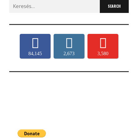
Search
for:
84,145
2,673
3,580