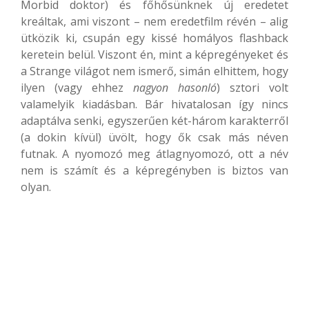
Morbid doktor) és főhősünknek új eredetet
kreáltak, ami viszont – nem eredetfilm révén – alig
ütközik ki, csupán egy kissé homályos flashback
keretein belül. Viszont én, mint a képregényeket és
a Strange világot nem ismerő, simán elhittem, hogy
ilyen (vagy ehhez
nagyon hasonló
) sztori volt
valamelyik kiadásban. Bár hivatalosan így nincs
adaptálva senki, egyszerűen két-három karakterről
(a dokin kívül) üvölt, hogy ők csak más néven
futnak. A nyomozó meg átlagnyomozó, ott a név
nem is számít és a képregényben is biztos van
olyan.