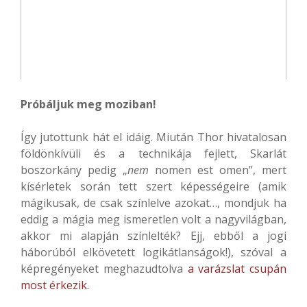
Próbáljuk meg moziban!
Így jutottunk hát el idáig. Miután Thor hivatalosan
földönkívüli és a technikája fejlett, Skarlát
boszorkány pedig „
nem
nomen est omen”, mert
kísérletek során tett szert képességeire (amik
mágikusak, de csak színlelve azokat…, mondjuk ha
eddig a mágia meg ismeretlen volt a nagyvilágban,
akkor mi alapján színlelték? Ejj, ebből a jogi
háborúból elkövetett logikátlanságok!), szóval a
képregényeket meghazudtolva
a varázslat csupán
most érkezik.