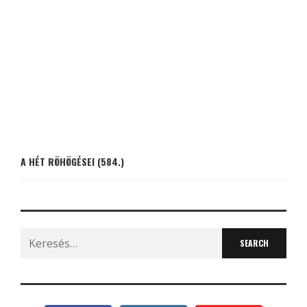
A HÉT RÖHÖGÉSEI (584.)
Search
for: