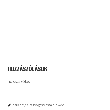
HOZZÁSZÓLÁSOK
hozzászólás
clark orr
e.t.
ragyogás
vissza a jövőbe