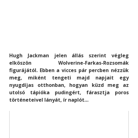
Hugh Jackman jelen állás szerint végleg
elköszön Wolverine-Farkas-Rozsomák
figurájától. Ebben a vicces pár percben nézzük
meg, miként tengeti majd napjait egy
nyugdíjas otthonban, hogyan küzd meg az
utolsó tápióka pudingért, fárasztja poros
történeteivel lányát, ír naplót…