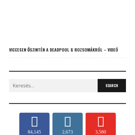
VICCESEN ŐSZINTÉN A DEADPOOL & ROZSOMÁKRÓL – VIDEÓ
Search
for:
84,145
2,673
3,580