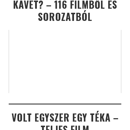
KÁVÉT? – 116 FILMBŐL ÉS
SOROZATBÓL
VOLT EGYSZER EGY TÉKA –
TELJES FILM