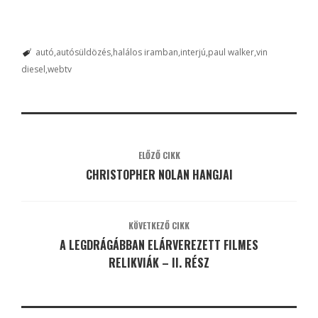
autó
autósüldözés
halálos iramban
interjú
paul walker
vin
diesel
webtv
ELŐZŐ CIKK
CHRISTOPHER NOLAN HANGJAI
KÖVETKEZŐ CIKK
A LEGDRÁGÁBBAN ELÁRVEREZETT FILMES
RELIKVIÁK – II. RÉSZ