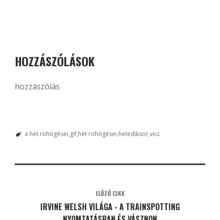
HOZZÁSZÓLÁSOK
hozzászólás
a hét röhögései
gif
hét röhögései
hetediksor
vicc
ELŐZŐ CIKK
IRVINE WELSH VILÁGA - A TRAINSPOTTING
NYOMTATÁSBAN ÉS VÁSZNON