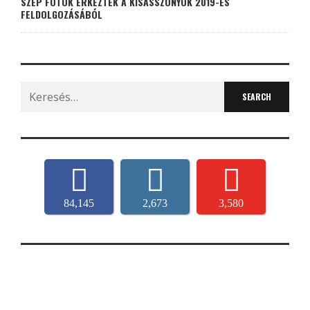
SZÉP FOTÓK ÉRKEZTEK A KISASSZONYOK 2019-ES
FELDOLGOZÁSÁBÓL
Search
for:
84,145
2,673
3,580