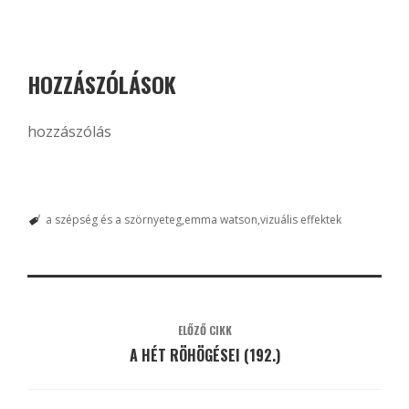
HOZZÁSZÓLÁSOK
hozzászólás
a szépség és a szörnyeteg
emma watson
vizuális effektek
ELŐZŐ CIKK
A HÉT RÖHÖGÉSEI (192.)