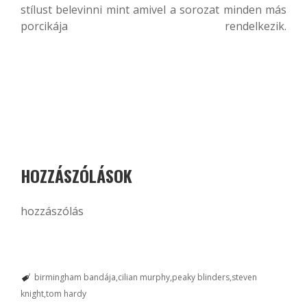
stílust belevinni mint amivel a sorozat minden más
porcikája rendelkezik.
HOZZÁSZÓLÁSOK
hozzászólás
birmingham bandája
cilian murphy
peaky blinders
steven
knight
tom hardy