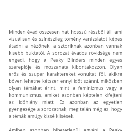
Minden évad összesen hat hosszú részből áll, ami
vizuálisan és színészileg tömény varázslatot képes
átadni a nézőnek, a sztoriknak azonban vannak
kisebb buktatói. A sorozat évados rövidsége nem
engedi, hogy a Peaky Blinders minden egyes
szereplője és mozzanata kibontakozzon. Olyan
erős és szuper karaktereket vonultat föl, akikre
bőven lehetne kétszer ennyi időt szánni, miközben
olyan témákat érint, mint a feminizmus vagy a
kommunizmus, amiket azonban képtelen kifejteni
az időhiány miatt. Ez azonban az egyetlen
gyengesége a sorozatnak, meg talán még az, hogy
a témák amúgy kissé klisések.
Amiben azonban hihetetlenül egyéni a Peaky