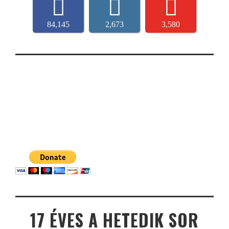
84,145
2,673
3,580
17 ÉVES A HETEDIK SOR