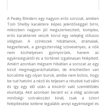
A Peaky Blinders egy nagyon erős sorozat, amiben
Tom Shelby karaktere képes jelentőséggel bírni,
miközben nagyon jól megszerkesztett, komplex,
erős karakterek veszik körül egy velejéig stílusos
világban. A színészek hibátlanok, drámaiak,
kegyetlenek, a gengsztervilág szövevényes, a nők
nem közhelyesen gyönyörűek, hanem az
egyéniségüktől és a történet izgalmasan felépített.
Amiért azonban mégsem hibátlan a sorozat az egy
kicsit megmagyarázhatatlan, de érezhetően van
körülötte egy olyan burok, amibe nem biztos, hogy
be tud hatolni a néző és teljesen a részévé tud válni
és így egy idő után a kívülről való szemlélődés
eluntatja. Akit azonban beránt ez a világ azoknak
minőségi szórakozást kínál, csak a sztori
felépítésébe kellene legalább annyi egyéniséget és