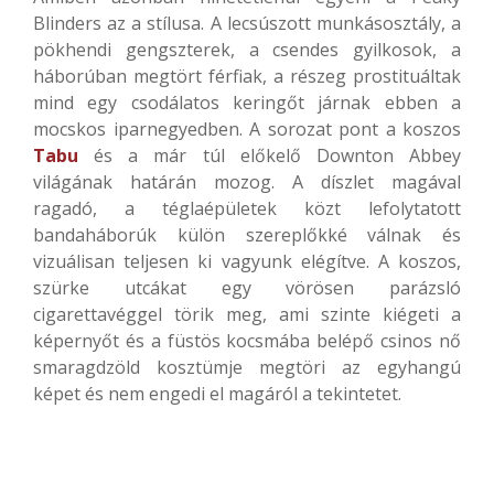
Blinders az a stílusa. A lecsúszott munkásosztály, a
pökhendi gengszterek, a csendes gyilkosok, a
háborúban megtört férfiak, a részeg prostituáltak
mind egy csodálatos keringőt járnak ebben a
mocskos iparnegyedben. A sorozat pont a koszos
Tabu
és a már túl előkelő Downton Abbey
világának határán mozog. A díszlet magával
ragadó, a téglaépületek közt lefolytatott
bandaháborúk külön szereplőkké válnak és
vizuálisan teljesen ki vagyunk elégítve. A koszos,
szürke utcákat egy vörösen parázsló
cigarettavéggel törik meg, ami szinte kiégeti a
képernyőt és a füstös kocsmába belépő csinos nő
smaragdzöld kosztümje megtöri az egyhangú
képet és nem engedi el magáról a tekintetet.