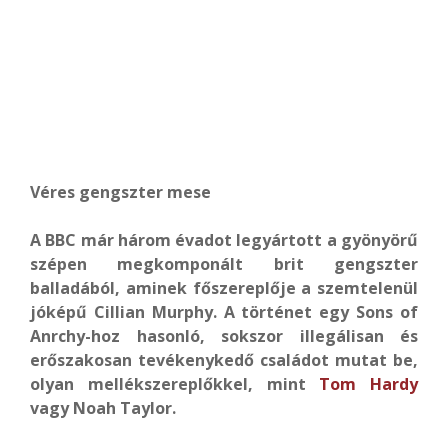
Véres gengszter mese
A BBC már három évadot legyártott a gyönyörű
szépen megkomponált brit gengszter
balladából, aminek főszereplője a szemtelenül
jóképű Cillian Murphy. A történet egy Sons of
Anrchy-hoz hasonló, sokszor illegálisan és
erőszakosan tevékenykedő családot mutat be,
olyan mellékszereplőkkel, mint
Tom Hardy
vagy Noah Taylor.