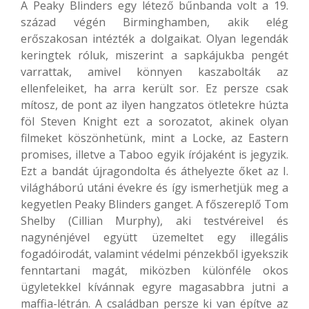
A Peaky Blinders egy létező bűnbanda volt a 19.
század végén Birminghamben, akik elég
erőszakosan intézték a dolgaikat. Olyan legendák
keringtek róluk, miszerint a sapkájukba pengét
varrattak, amivel könnyen kaszabolták az
ellenfeleiket, ha arra került sor. Ez persze csak
mítosz, de pont az ilyen hangzatos ötletekre húzta
föl Steven Knight ezt a sorozatot, akinek olyan
filmeket köszönhetünk, mint a Locke, az Eastern
promises, illetve a Taboo egyik írójaként is jegyzik.
Ezt a bandát újragondolta és áthelyezte őket az I.
világháború utáni évekre és így ismerhetjük meg a
kegyetlen Peaky Blinders ganget. A főszereplő Tom
Shelby (Cillian Murphy), aki testvéreivel és
nagynénjével együtt üzemeltet egy illegális
fogadóirodát, valamint védelmi pénzekből igyekszik
fenntartani magát, miközben különféle okos
ügyletekkel kívánnak egyre magasabbra jutni a
maffia-létrán. A családban persze ki van építve az