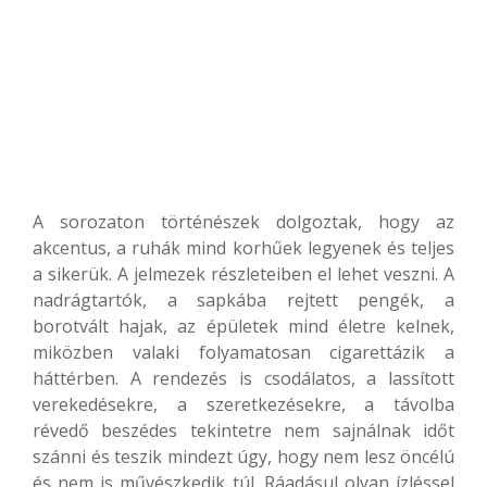
A sorozaton történészek dolgoztak, hogy az
akcentus, a ruhák mind korhűek legyenek és teljes
a sikerük. A jelmezek részleteiben el lehet veszni. A
nadrágtartók, a sapkába rejtett pengék, a
borotvált hajak, az épületek mind életre kelnek,
miközben valaki folyamatosan cigarettázik a
háttérben. A rendezés is csodálatos, a lassított
verekedésekre, a szeretkezésekre, a távolba
révedő beszédes tekintetre nem sajnálnak időt
szánni és teszik mindezt úgy, hogy nem lesz öncélú
és nem is művészkedik túl. Ráadásul olyan ízléssel