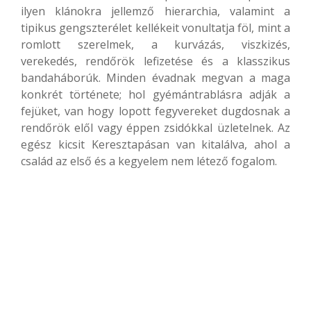
ilyen klánokra jellemző hierarchia, valamint a
tipikus gengszterélet kellékeit vonultatja föl, mint a
romlott szerelmek, a kurvázás, viszkizés,
verekedés, rendőrök lefizetése és a klasszikus
bandaháborúk. Minden évadnak megvan a maga
konkrét története; hol gyémántrablásra adják a
fejüket, van hogy lopott fegyvereket dugdosnak a
rendőrök elől vagy éppen zsidókkal üzletelnek. Az
egész kicsit Keresztapásan van kitalálva, ahol a
család az első és a kegyelem nem létező fogalom.