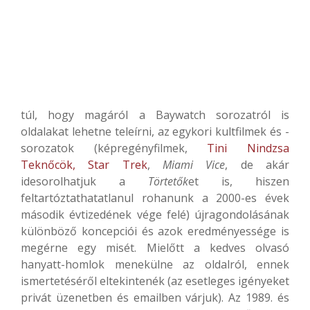
túl, hogy magáról a Baywatch sorozatról is
oldalakat lehetne teleírni, az egykori kultfilmek és -
sorozatok (képregényfilmek,
Tini Nindzsa
Teknőcök,
Star Trek
,
Miami Vice
, de akár
idesorolhatjuk a
Törtetők
et is, hiszen
feltartóztathatatlanul rohanunk a 2000-es évek
második évtizedének vége felé) újragondolásának
különböző koncepciói és azok eredményessége is
megérne egy misét. Mielőtt a kedves olvasó
hanyatt-homlok menekülne az oldalról, ennek
ismertetéséről eltekintenék (az esetleges igényeket
privát üzenetben és emailben várjuk). Az 1989. és