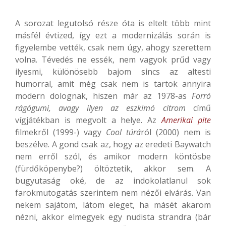
A sorozat legutolsó része óta is eltelt több mint
másfél évtized, így ezt a modernizálás során is
figyelembe vették, csak nem úgy, ahogy szerettem
volna. Tévedés ne essék, nem vagyok prűd vagy
ilyesmi, különösebb bajom sincs az altesti
humorral, amit még csak nem is tartok annyira
modern dolognak, hiszen már az 1978-as
Forró
rágógumi, avagy ilyen az eszkimó citr
om
című
vígjátékban is megvolt a helye. Az
Amerikai p
ite
filmekről (1999-) vagy
Cool túrá
ról (2000) nem is
beszélve. A gond csak az, hogy az eredeti Baywatch
nem erről szól, és amikor modern köntösbe
(fürdőköpenybe?) öltöztetik, akkor sem. A
bugyutaság oké, de az indokolatlanul sok
farokmutogatás szerintem nem nézői elvárás. Van
nekem sajátom, látom eleget, ha másét akarom
nézni, akkor elmegyek egy nudista strandra (bár