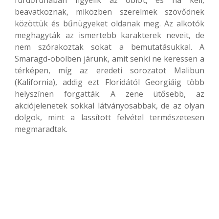
fürdőruhában figyelik az öblöt, és ha kell,
beavatkoznak, miközben szerelmek szövődnek
közöttük és bűnügyeket oldanak meg. Az alkotók
meghagyták az ismertebb karakterek neveit, de
nem szórakoztak sokat a bemutatásukkal. A
Smaragd-öbölben járunk, amit senki ne keressen a
térképen, míg az eredeti sorozatot Malibun
(Kalifornia), addig ezt Floridától Georgiáig több
helyszínen forgatták. A zene ütősebb, az
akciójelenetek sokkal látványosabbak, de az olyan
dolgok, mint a lassított felvétel természetesen
megmaradtak.