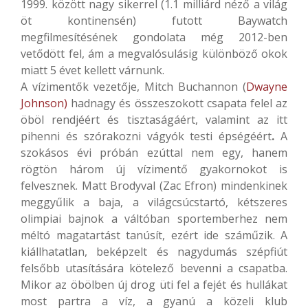
1999. között nagy sikerrel (1.1 milliárd néző a világ
öt kontinensén) futott Baywatch
megfilmesítésének gondolata még 2012-ben
vetődött fel, ám a megvalósulásig különböző okok
miatt 5 évet kellett várnunk.
A vízimentők vezetője, Mitch Buchannon (
Dwayne
Johnson)
hadnagy és összeszokott csapata felel az
öböl rendjéért és tisztaságáért, valamint az itt
pihenni és szórakozni vágyók testi épségéért
.
A
szokásos évi próbán ezúttal nem egy, hanem
rögtön három új vízimentő gyakornokot is
felvesznek. Matt Brodyval (Zac Efron) mindenkinek
meggyűlik a baja, a világcsúcstartó, kétszeres
olimpiai bajnok a váltóban sportemberhez nem
méltó magatartást tanúsít, ezért ide száműzik. A
kiállhatatlan, beképzelt és nagydumás szépfiút
felsőbb utasítására kötelező bevenni a csapatba.
Mikor az öbölben új drog üti fel a fejét és hullákat
most partra a víz, a gyanú a közeli klub