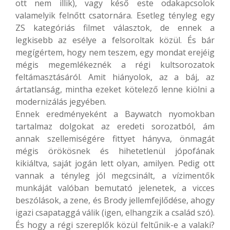
ott nem illik), vagy késő este odakapcsolok
valamelyik felnőtt csatornára. Esetleg tényleg egy
ZS kategóriás filmet választok, de ennek a
legkisebb az esélye a felsoroltak közül. És bár
megígértem, hogy nem teszem, egy mondat erejéig
mégis megemlékeznék a régi kultsorozatok
feltámasztásáról. Amit hiányolok, az a báj, az
ártatlanság, mintha ezeket kötelező lenne kiölni a
modernizálás jegyében.
Ennek eredményeként a Baywatch nyomokban
tartalmaz dolgokat az eredeti sorozatból, ám
annak szellemiségére fittyet hányva, önmagát
mégis örökösnek és hihetetlenül jópofának
kikiáltva, saját jogán lett olyan, amilyen. Pedig ott
vannak a tényleg jól megcsinált, a vízimentők
munkáját valóban bemutató jelenetek, a vicces
beszólások, a zene, és Brody jellemfejlődése, ahogy
igazi csapataggá válik (igen, elhangzik a család szó).
És hogy a régi szereplők közül feltűnik-e a valaki?