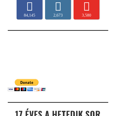
84,145
2,673
3,580
17 ÉVES A HETEDIK SOR