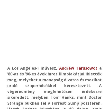
A Los Angeles-i művész,
Andrew Tarusowot
a
’80-as és ’90-es évek híres filmplakátjai ihlették
meg, melyeket a manapság divatos és mozikat
uraló szuperhősökkel keresztezett. A
végeredmény meglehetősen érdekesre
sikeredett, melyben Tom Hanks, mint Doctor
Strange bukkan fel a Forrest Gump poszterén,
Heath Ledger Jokerként, a 10 dolog, amit