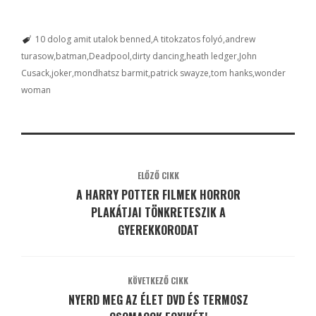
10 dolog amit utalok benned
A titokzatos folyó
andrew
turasow
batman
Deadpool
dirty dancing
heath ledger
John
Cusack
joker
mondhatsz barmit
patrick swayze
tom hanks
wonder
woman
ELŐZŐ CIKK
A HARRY POTTER FILMEK HORROR
PLAKÁTJAI TÖNKRETESZIK A
GYEREKKORODAT
KÖVETKEZŐ CIKK
NYERD MEG AZ ÉLET DVD ÉS TERMOSZ