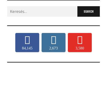
Search
for:
84,145
2,673
3,580